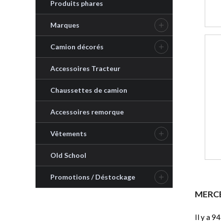
Produits phares
Marques

Camion décorés

Accessoires Tracteur
Chaussettes de camion
Accessoires remorque
Vêtements

Old School
Promotions / Déstockage

MERC
Il y a 9