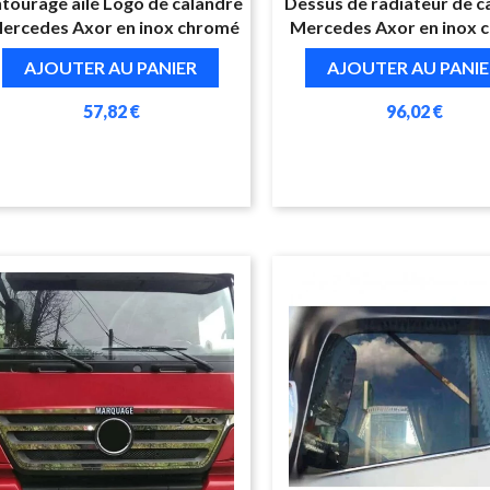
tourage ailé Logo de calandre
Dessus de radiateur de c
ercedes Axor en inox chromé
Mercedes Axor en inox 
AJOUTER AU PANIER
AJOUTER AU PANIE
57,82 €
96,02 €