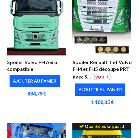
Spoiler Volvo FH Aero
Spoiler Renault T et Volvo
compatible
FH4 et FH5 découpe PRT
[voir +]
avec 5...
AJOUTER AU PANIER
AJOUTER AU PANIER
884,79 €
1 100,35 €
Qualité Solarguard