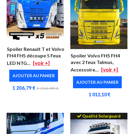
Spoiler Renault T et Volvo
FH4 FH5 découpe 5 Feux
Spoiler Volvo FH5 FH4
avec 2 feux Talmus,
[voir +]
LED NTG...
[voir +]
Accessoire...
AJOUTER AU PANIER
AJOUTER AU PANIER
1 206,79 €
1 266,48 €
1 012,10 €
Qualité Solarguard