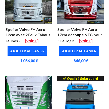
Spoiler Volvo FH Aero
Spoiler Volvo FH Aero
12cm avec 2 Feux Talmus
17cm découpe NTG pour
[voir +]
[voir +]
Jaunes -...
5 Feux / 2...
AJOUTER AU PANIER
AJOUTER AU PANIER
1 086,00 €
846,00 €
Qualité Solarguard