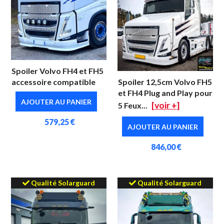
Spoiler Volvo FH4 et FH5
accessoire compatible
Spoiler 12,5cm Volvo FH5
et FH4 Plug and Play pour
AJOUTER AU PANIER
[voir +]
5 Feux...
579,25 €
AJOUTER AU PANIER
846,00 €
Qualité Solarguard
Qualité Solarguard