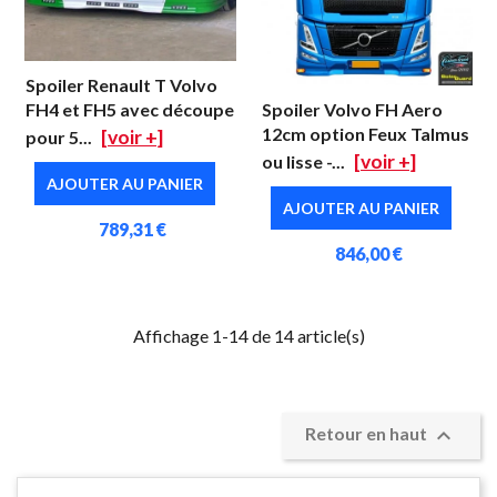
Spoiler Renault T Volvo
FH4 et FH5 avec découpe
Spoiler Volvo FH Aero
12cm option Feux Talmus
[voir +]
pour 5...
[voir +]
ou lisse -...
AJOUTER AU PANIER
AJOUTER AU PANIER
789,31 €
846,00 €
Affichage 1-14 de 14 article(s)

Retour en haut