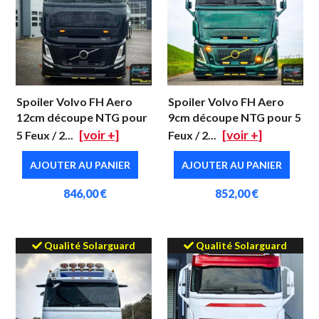
Spoiler Volvo FH Aero
Spoiler Volvo FH Aero
12cm découpe NTG pour
9cm découpe NTG pour 5
[voir +]
[voir +]
5 Feux / 2...
Feux / 2...
AJOUTER AU PANIER
AJOUTER AU PANIER
846,00 €
852,00 €
Qualité Solarguard
Qualité Solarguard