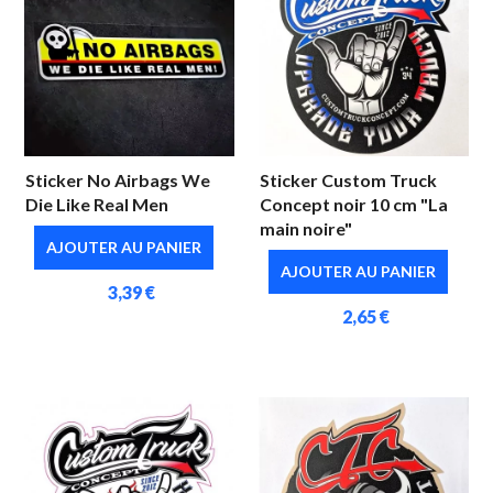
Sticker No Airbags We
Sticker Custom Truck
Die Like Real Men
Concept noir 10 cm "La
main noire"
AJOUTER AU PANIER
AJOUTER AU PANIER
3,39 €
2,65 €