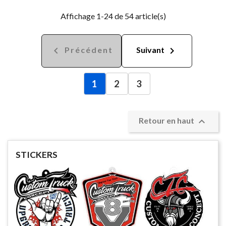
Affichage 1-24 de 54 article(s)


Précédent
Suivant
1
2
3

Retour en haut
STICKERS