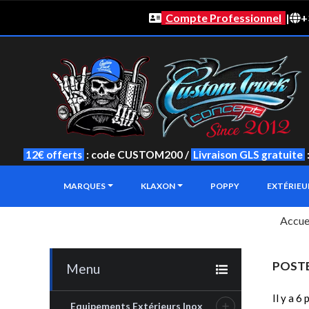
Compte Professionnel
|
+
12€ offerts
: code CUSTOM200 /
Livraison GLS gratuite
MARQUES
KLAXON
POPPY
EXTÉRIE
Accue
POSTE
Menu
Il y a 6 
Equipements Extérieurs Inox
