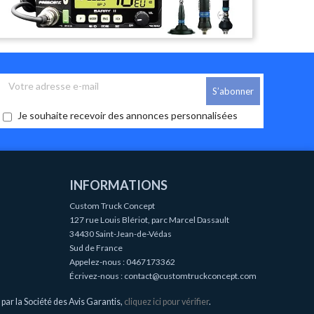
Je souhaite recevoir des annonces personnalisées
INFORMATIONS
Custom Truck Concept
127 rue Louis Blériot, parc Marcel Dassault
34430 Saint-Jean-de-Védas
Sud de France
Appelez-nous :
0467173362
Écrivez-nous :
contact@customtruckconcept.com
ar la Société des Avis Garantis,
cliquez ici pour vérifier
.