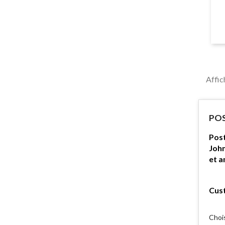
Affic
POS
Post
John
et a
Cust
Choi