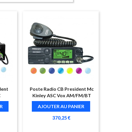
dent
Poste Radio CB President Mc
C
Kinley ASC Vox AM/FM/BT
R
AJOUTER AU PANIER
370,25 €