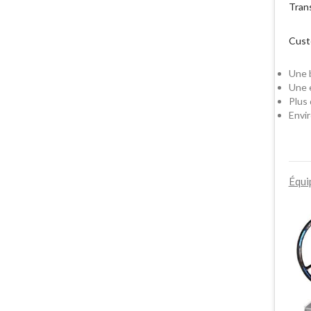
Tran
Cust
Une b
Une e
Plus
Envir
Équi