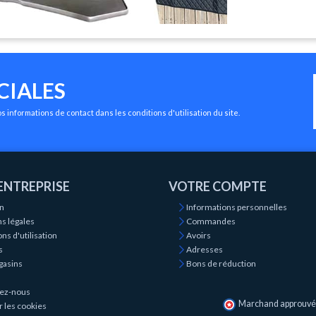
CIALES
 informations de contact dans les conditions d'utilisation du site.
ENTREPRISE
VOTRE COMPTE
on
Informations personnelles
s légales
Commandes
ns d'utilisation
Avoirs
s
Adresses
gasins
Bons de réduction
ez-nous
Marchand approuvé p
r les cookies