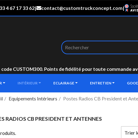
33 4 67 17 33 62
|
contact@customtruckconcept.com
|
: code CUSTOM300. Points de fidélité pour toute commande avec 
UR
INTÉRIEUR
ECLAIRAGE
ENTRETIEN
GOOD
il
Equipements Intérieurs
Postes Radios CB President et Ant
S RADIOS CB PRESIDENT ET ANTENNES
Trier 
produits.