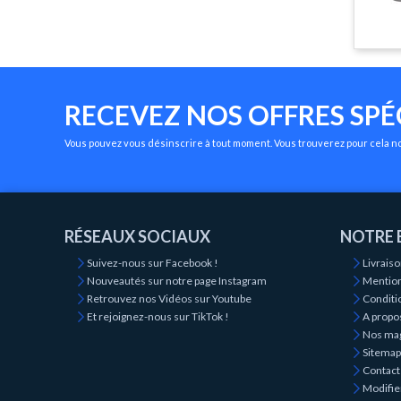
RECEVEZ NOS OFFRES SPÉ
Vous pouvez vous désinscrire à tout moment. Vous trouverez pour cela nos
RÉSEAUX SOCIAUX
NOTRE 
Suivez-nous sur Facebook !
Livrais
Nouveautés sur notre page Instagram
Mention
Retrouvez nos Vidéos sur Youtube
Conditio
Et rejoignez-nous sur TikTok !
A propo
Nos ma
Sitemap
Contact
Modifie