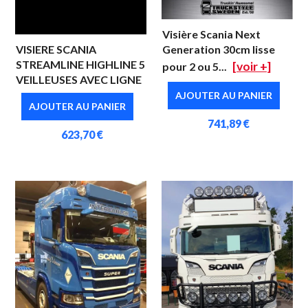
Visière Scania Next
VISIERE SCANIA
Generation 30cm lisse
STREAMLINE HIGHLINE 5
[voir +]
pour 2 ou 5...
VEILLEUSES AVEC LIGNE
AJOUTER AU PANIER
AJOUTER AU PANIER
741,89 €
623,70 €