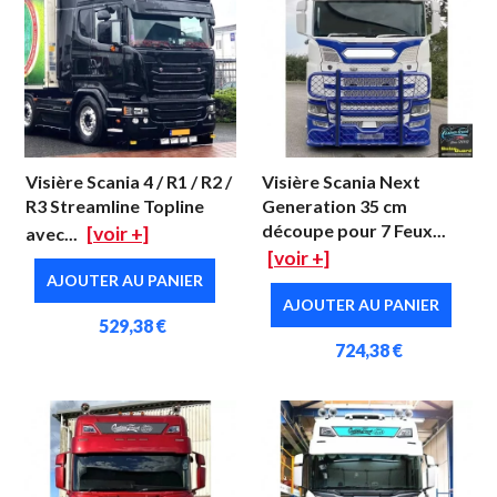
Visière Scania 4 / R1 / R2 /
Visière Scania Next
R3 Streamline Topline
Generation 35 cm
découpe pour 7 Feux...
[voir +]
avec...
[voir +]
AJOUTER AU PANIER
AJOUTER AU PANIER
529,38 €
724,38 €