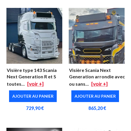
Visière type 143 Scania
Visière Scania Next
Next Generation R et S
Generation arrondie avec
[voir +]
[voir +]
toutes...
ou sans...
AJOUTER AU PANIER
AJOUTER AU PANIER
729,90 €
865,20 €