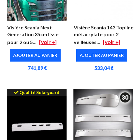
Visière Scania Next
Visière Scania 143 Topline
Generation 35cm lisse
métacrylate pour 2
[voir +]
[voir +]
pour 2 ou 5...
veilleuses...
AJOUTER AU PANIER
AJOUTER AU PANIER
741,89 €
533,04 €
Qualité Solarguard