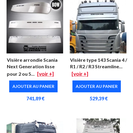
Visière arrondie Scania
Visière type 143 Scania 4 /
Next Generation lisse
R1 / R2 / R3 Streamline...
[voir +]
[voir +]
pour 2 ou 5...
AJOUTER AU PANIER
AJOUTER AU PANIER
741,89 €
529,39 €