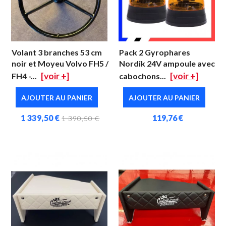
Volant 3 branches 53 cm
Pack 2 Gyrophares
noir et Moyeu Volvo FH5 /
Nordik 24V ampoule avec
[voir +]
[voir +]
FH4 -...
cabochons...
AJOUTER AU PANIER
AJOUTER AU PANIER
1 339,50 €
119,76 €
1 390,50 €