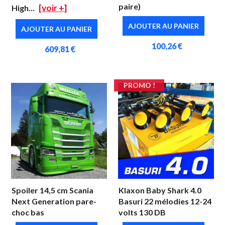
paire)
[voir +]
High...
AJOUTER AU PANIER
AJOUTER AU PANIER
100,26 €
609,81 €
PROMO !
Spoiler 14,5 cm Scania
Klaxon Baby Shark 4.0
Next Generation pare-
Basuri 22 mélodies 12-24
choc bas
volts 130 DB