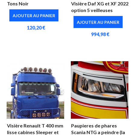
Tons Noir
Visière Daf XG et XF 2022
option 5 veilleuses
AJOUTER AU PANIER
AJOUTER AU PANIER
120,20 €
994,98 €
Visière Renault T 400 mm
Paupieres de phares
lisse cabines Sleeper et
Scania NTG a peindre (la