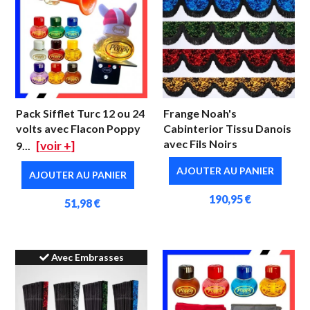
Pack Sifflet Turc 12 ou 24
Frange Noah's
volts avec Flacon Poppy
Cabinterior Tissu Danois
avec Fils Noirs
[voir +]
9...
AJOUTER AU PANIER
AJOUTER AU PANIER
190,95 €
51,98 €
Avec Embrasses