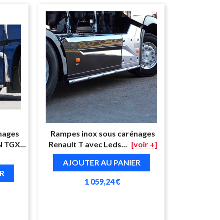
nages
Rampes inox sous carénages
 TGX...
Renault T avec Leds...
[voir +]
AJOUTER AU PANIER
R
1 059,24 €