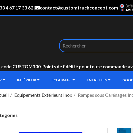
33 4 67 17 33 62
|
contact@customtruckconcept.com
|
: code CUSTOM300. Points de fidélité pour toute commande avec 
UR
INTÉRIEUR
ECLAIRAGE
ENTRETIEN
GOOD
ueil
Equipements Extérieurs Inox
Rampes sous Carénages In
tégories