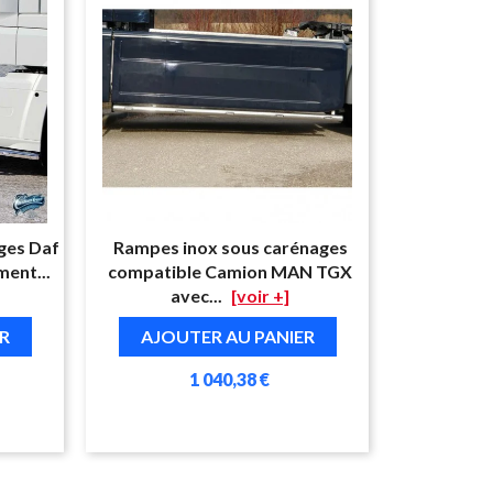
ges Daf
Rampes inox sous carénages
ent...
compatible Camion MAN TGX
avec...
[voir +]
R
AJOUTER AU PANIER
1 040,38 €