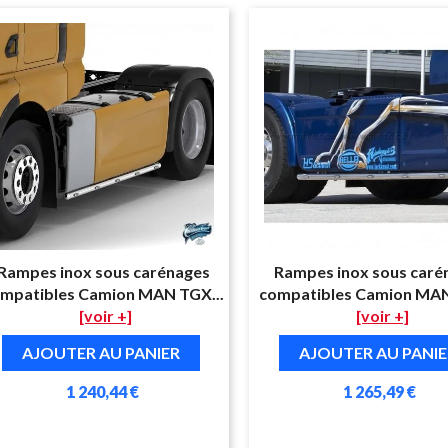
Rampes inox sous carénages
Rampes inox sous caré
mpatibles Camion MAN TGX...
compatibles Camion MAN
[voir +]
[voir +]
AJOUTER AU PANIER
AJOUTER AU PANIE
1 240,44 €
1 265,49 €