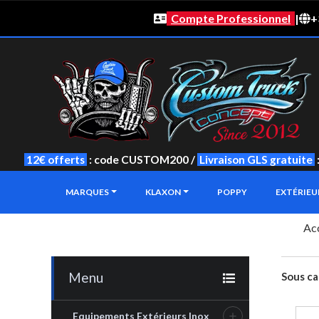
Compte Professionnel
|
+
12€ offerts
: code CUSTOM200 /
Livraison GLS gratuite
MARQUES
KLAXON
POPPY
EXTÉRIE
Acc
Menu
Sous ca
Equipements Extérieurs Inox
