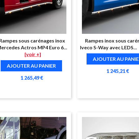
Rampes sous carénages inox
Rampes inox sous caré
ercedes Actros MP4 Euro 6...
Iveco S-Way avec LEDS...
[voir +]
AJOUTER AU PANIE
AJOUTER AU PANIER
1 245,21 €
1 265,49 €