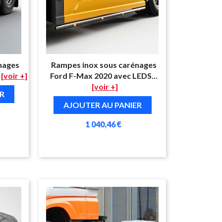
nages
Rampes inox sous carénages
[voir +]
Ford F-Max 2020 avec LEDS...
[voir +]
R
AJOUTER AU PANIER
1 040,46 €