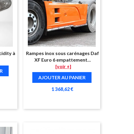
idity à
Rampes inox sous carénages Daf
XF Euro 6 empattement...
[voir +]
R
AJOUTER AU PANIER
1 368,62 €