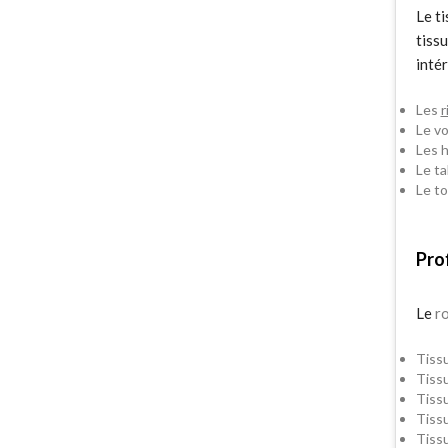
Le ti
tissu
intér
Les
r
Le
vo
Les 
Le ta
Le to
Pro
Le
r
Tissu
Tissu
Tissu
Tissu
Tissu