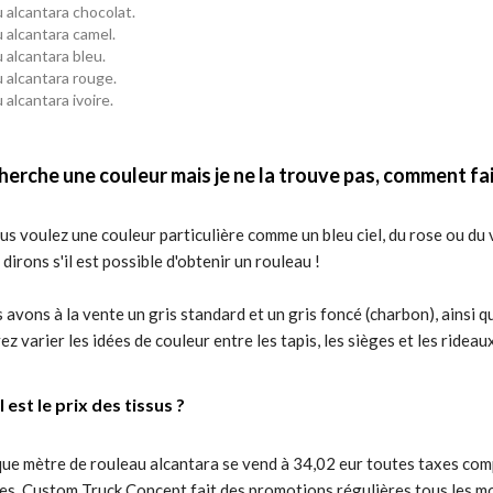
 alcantara chocolat.
 alcantara camel.
 alcantara bleu.
 alcantara rouge.
 alcantara ivoire.
herche une couleur mais je ne la trouve pas, comment fai
ous voulez une couleur particulière comme un bleu ciel, du rose ou d
dirons s'il est possible d'obtenir un rouleau !
avons à la vente un gris standard et un gris foncé (charbon), ainsi q
z varier les idées de couleur entre les tapis, les sièges et les rideaux
 est le prix des tissus ?
ue mètre de rouleau alcantara se vend à 34,02 eur toutes taxes comp
es. Custom Truck Concept fait des promotions régulières tous les mois