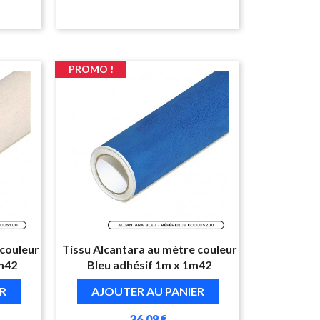
PROMO !
 couleur
Tissu Alcantara au mètre couleur
1m42
Bleu adhésif 1m x 1m42
R
AJOUTER AU PANIER
36,09 €