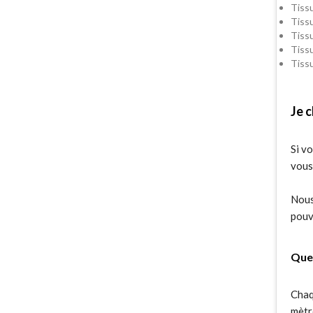
Tissu
Tissu
Tissu
Tissu
Tissu
Je c
Si v
vous 
Nous 
pouve
Quel
Chaq
mètr