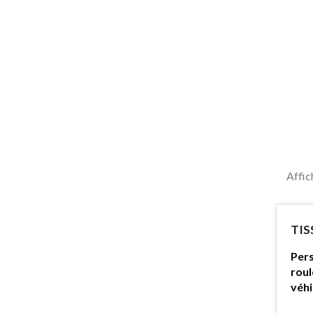
Affic
TIS
Pers
roul
véhi