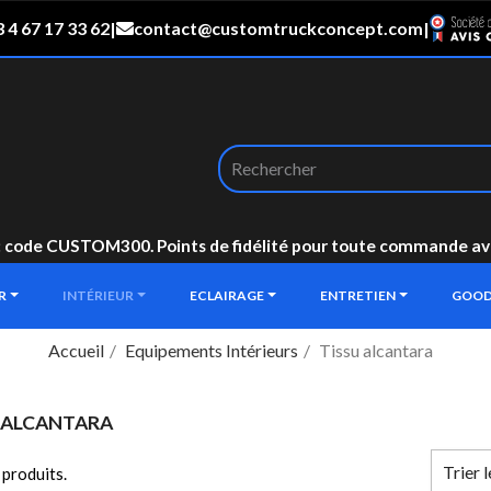
 4 67 17 33 62
|
contact@customtruckconcept.com
|
: code CUSTOM300. Points de fidélité pour toute commande avec 
UR
INTÉRIEUR
ECLAIRAGE
ENTRETIEN
GOOD
Accueil
Equipements Intérieurs
Tissu alcantara
 ALCANTARA
Trier 
1 produits.