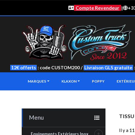
Compte Revendeur
|
+33
12€ offerts
: code CUSTOM200 /
Livraison GLS gratuite
MARQUES
KLAXON
POPPY
EXTÉRIE
TISSU
Menu
Il y a 1
Equipements Extérieurs Inox
