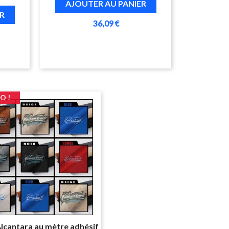
AJOUTER AU PANIER
R
36,09 €
O !
Alcantara au mètre adhésif