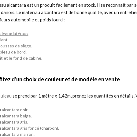
ssu alcantara est un produit facilement en stock. Il se reconnait par 
 danois. Le matériau alcantara est de bonne qualité, avec un entretie
ieurs automobile et poids lourd :
ideaux latéraux
.
lant
.
housses de siège.
bleau de bord.
it et le fond de cabine.
fitez d'un choix de couleur et de modèle en vente
ouleau
se prend par 1 mètre x 1,42m, prenez les quantités en détails. Vo
 alcantara noir.
 alcantara beige.
 alcantara gris.
 alcantara gris foncé (charbon).
 alcantara marron.