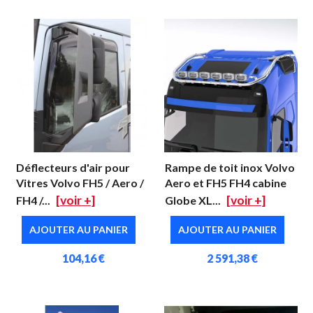
Déflecteurs d'air pour
Rampe de toit inox Volvo
Vitres Volvo FH5 / Aero /
Aero et FH5 FH4 cabine
[voir +]
[voir +]
FH4 /...
Globe XL...
AJOUTER AU PANIER
AJOUTER AU PANIER
104,16 €
2 591,38 €