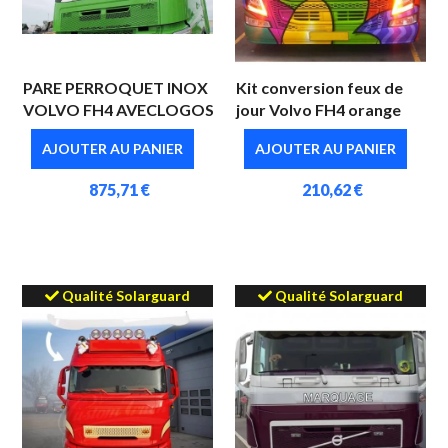
PARE PERROQUET INOX
Kit conversion feux de
VOLVO FH4 AVECLOGOS
jour Volvo FH4 orange
AJOUTER AU PANIER
AJOUTER AU PANIER
875,71 €
210,62 €
Qualité Solarguard
Qualité Solarguard