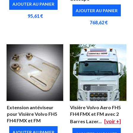
AJOUTER AU PANIER
AJOUTER AU PANIER
95,61 €
768,62 €
Extension antéviseur
Visière Volvo Aero FH5
pour Visière Volvo FH5
FH4 FMX et FM avec 2
FH4 FMX et FM
[voir +]
Barres Lazer...
AJOUTER AU PANIER