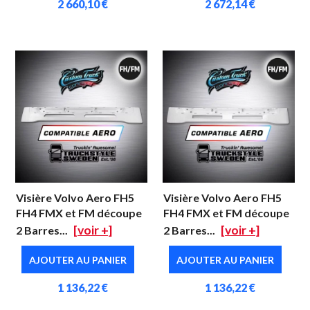
2 660,10 €
2 672,14 €
Visière Volvo Aero FH5
Visière Volvo Aero FH5
FH4 FMX et FM découpe
FH4 FMX et FM découpe
[voir +]
[voir +]
2 Barres...
2 Barres...
AJOUTER AU PANIER
AJOUTER AU PANIER
1 136,22 €
1 136,22 €