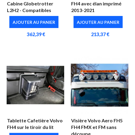
Cabine Globetrotter
FH4 avec élan imprimé
L2H2 - Compatibles
2013-2021
AJOUTER AU PANIER
AJOUTER AU PANIER
362,39 €
213,37 €
Tablette Cafetière Volvo
Visière Volvo Aero FH5
FH4 sur le tiroir du lit
FH4 FMX et FM sans
découpe