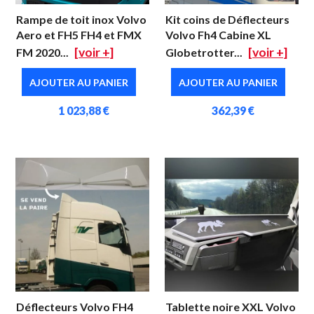
Rampe de toit inox Volvo
Kit coins de Déflecteurs
Aero et FH5 FH4 et FMX
Volvo Fh4 Cabine XL
[voir +]
[voir +]
FM 2020...
Globetrotter...
AJOUTER AU PANIER
AJOUTER AU PANIER
1 023,88 €
362,39 €
Déflecteurs Volvo FH4
Tablette noire XXL Volvo