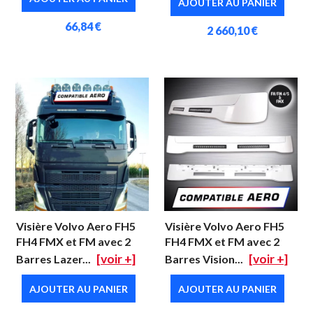
AJOUTER AU PANIER
66,84 €
2 660,10 €
Visière Volvo Aero FH5
Visière Volvo Aero FH5
FH4 FMX et FM avec 2
FH4 FMX et FM avec 2
[voir +]
[voir +]
Barres Lazer...
Barres Vision...
AJOUTER AU PANIER
AJOUTER AU PANIER