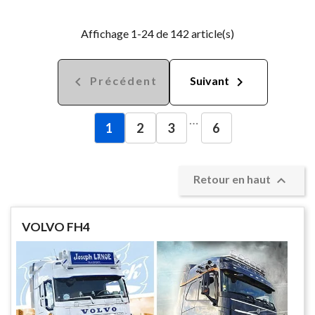
Affichage 1-24 de 142 article(s)


Précédent
Suivant
…
1
2
3
6

Retour en haut
VOLVO FH4