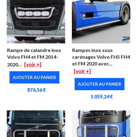
Rampe de calandre inox
Rampes inox sous
Volvo FH4 et FM 2014-
carénages Volvo FH5 FH4
et FM 2020 avec...
[voir +]
2020...
[voir +]
AJOUTER AU PANIER
AJOUTER AU PANIER
876,56 €
1 059,24 €