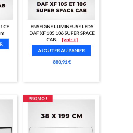
f CF
ENSEIGNE LUMINEUSE LEDS
cm
DAF XF 105 106 SUPER SPACE
CAB...
[voir +]
R
AJOUTER AU PANIER
880,91 €
PROMO !