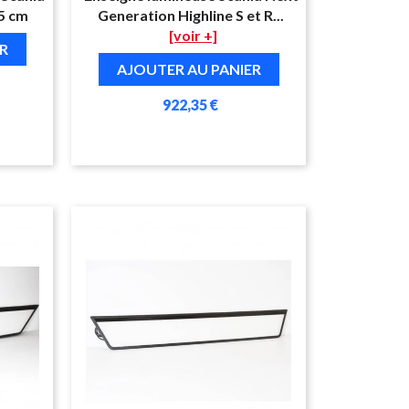
75 cm
Generation Highline S et R...
[voir +]
R
AJOUTER AU PANIER
922,35 €