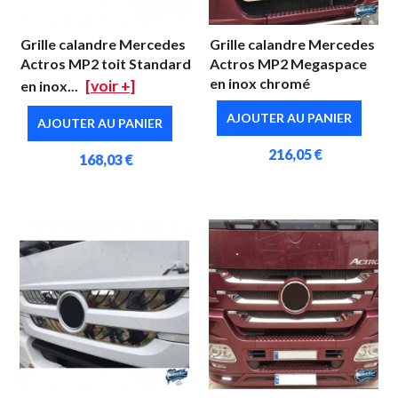
Grille calandre Mercedes
Grille calandre Mercedes
Actros MP2 toit Standard
Actros MP2 Megaspace
en inox chromé
[voir +]
en inox...
AJOUTER AU PANIER
AJOUTER AU PANIER
216,05 €
168,03 €