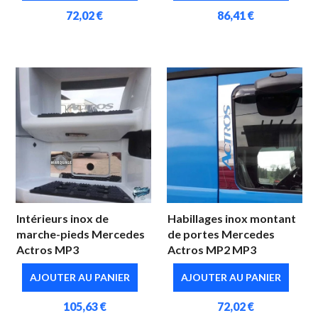
72,02 €
86,41 €
Intérieurs inox de
Habillages inox montant
marche-pieds Mercedes
de portes Mercedes
Actros MP3
Actros MP2 MP3
AJOUTER AU PANIER
AJOUTER AU PANIER
105,63 €
72,02 €