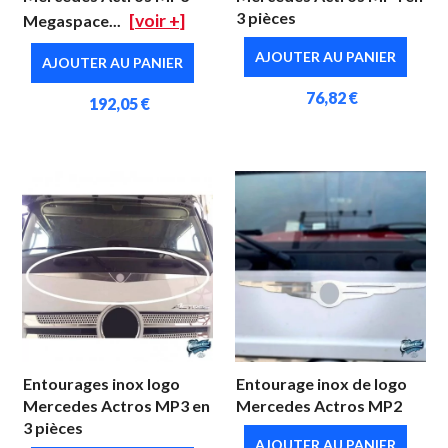
3 pièces
[voir +]
Megaspace...
AJOUTER AU PANIER
AJOUTER AU PANIER
76,82 €
192,05 €
Entourages inox logo
Entourage inox de logo
Mercedes Actros MP3 en
Mercedes Actros MP2
3 pièces
AJOUTER AU PANIER