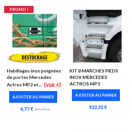
PROMO !
Habillages inox poignées
KIT 8 MARCHES PIEDS
de portes Mercedes
INOX MERCEDES
ACTROS MP3
[voir +]
Actros MP2 et...
AJOUTER AU PANIER
AJOUTER AU PANIER
922,35 €
4,77 €
47,72 €