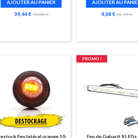
AJOUTER AU PANIER
AJOUTER AU PANIE
39,44 €
4,08 €
78,88 €
20,39 €
PROMO !
estock Feu latéral orange 10-
Feu de Gabarit 9 LEDs