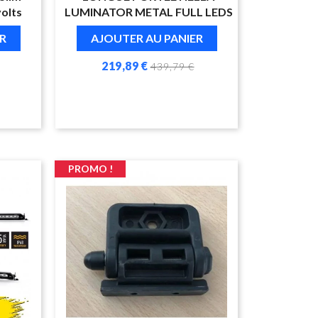
volts
LUMINATOR METAL FULL LEDS
R
AJOUTER AU PANIER
219,89 €
439,79 €
PROMO !