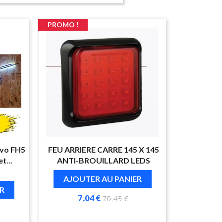
PROMO !
lvo FH5
FEU ARRIERE CARRE 145 X 145
t...
ANTI-BROUILLARD LEDS
AJOUTER AU PANIER
R
7,04 €
70,45 €