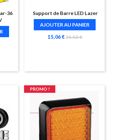
ear-36
Support de Barre LED Lazer
V
AJOUTER AU PANIER
R
15,06 €
21,52 €
PROMO !