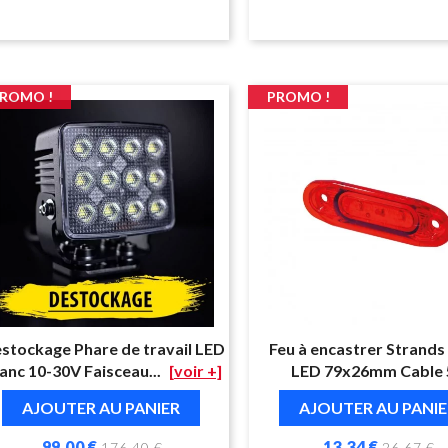
ROMO !
PROMO !
stockage Phare de travail LED
Feu à encastrer Strands
anc 10-30V Faisceau...
[voir +]
LED 79x26mm Cable
AJOUTER AU PANIER
AJOUTER AU PANIE
99,00 €
13,34 €
176,40 €
26,67 €