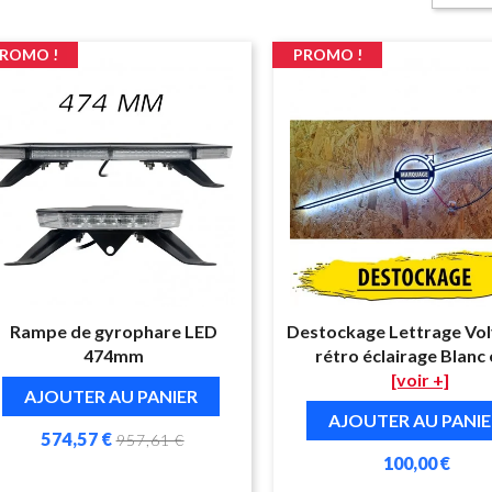
ROMO !
PROMO !
Rampe de gyrophare LED
Destockage Lettrage Vo
474mm
rétro éclairage Blanc e
[voir +]
AJOUTER AU PANIER
AJOUTER AU PANIE
574,57 €
957,61 €
100,00 €