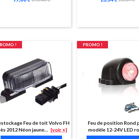
ROMO !
PROMO !
stockage Feu de toit Volvo FH
Feu de position Rond p
ès 2012 Néon jaune...
[voir +]
modèle 12-24V LED r