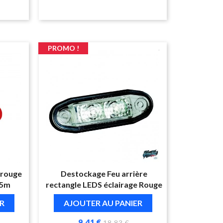
PROMO !
 rouge
Destockage Feu arrière
 5m
rectangle LEDS éclairage Rouge
R
AJOUTER AU PANIER
9,41 €
18,83 €