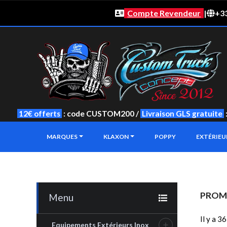
Compte Revendeur
|
+33
12€ offerts
: code CUSTOM200 /
Livraison GLS gratuite
MARQUES
KLAXON
POPPY
EXTÉRIE
PROM
Menu
Il y a 3
Equipements Extérieurs Inox
