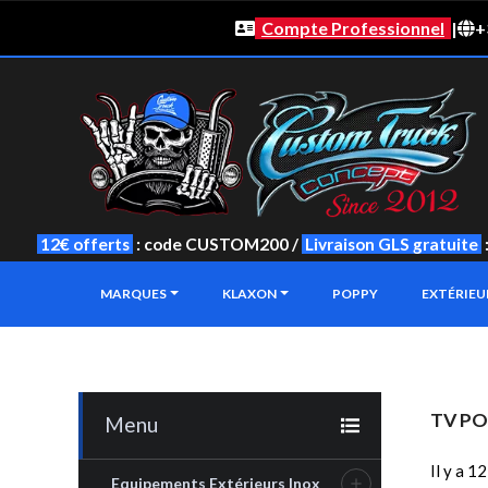
Compte Professionnel
|
+
12€ offerts
: code CUSTOM200 /
Livraison GLS gratuite
MARQUES
KLAXON
POPPY
EXTÉRIE
TV PO
Menu
Il y a 1
Equipements Extérieurs Inox
