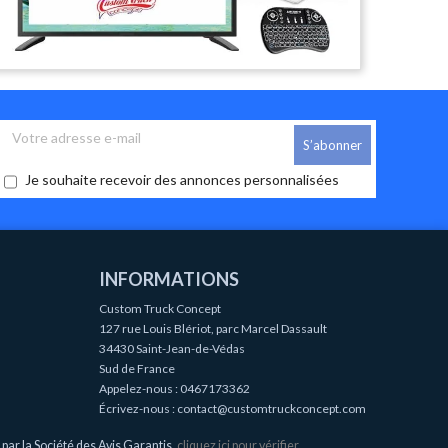
Je souhaite recevoir des annonces personnalisées
INFORMATIONS
Custom Truck Concept
127 rue Louis Blériot, parc Marcel Dassault
34430 Saint-Jean-de-Védas
Sud de France
Appelez-nous :
0467173362
Écrivez-nous :
contact@customtruckconcept.com
ar la Société des Avis Garantis,
cliquez ici pour vérifier
.