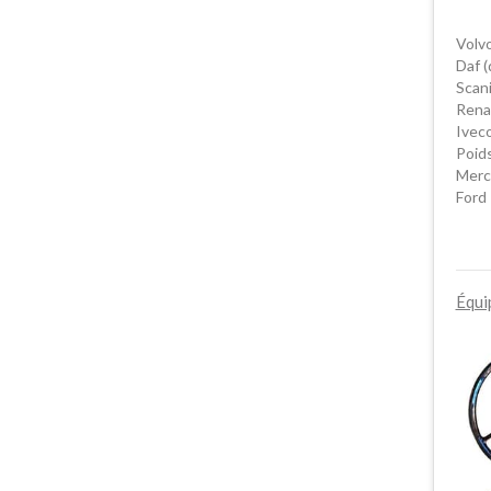
Volvo
Daf (
Scan
Renau
Ivec
Poid
Merc
Ford
Équi