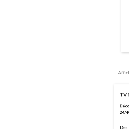
Affic
TV 
Déco
24/4
Des i