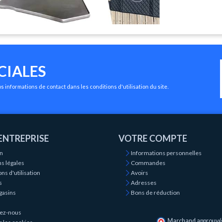
CIALES
 informations de contact dans les conditions d'utilisation du site.
ENTREPRISE
VOTRE COMPTE
on
Informations personnelles
s légales
Commandes
ns d'utilisation
Avoirs
s
Adresses
gasins
Bons de réduction
ez-nous
Marchand approuvé p