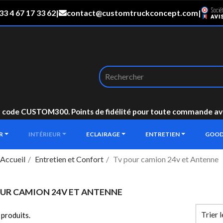
33 4 67 17 33 62
|
contact@customtruckconcept.com
|
: code CUSTOM300. Points de fidélité pour toute commande avec 
UR
INTÉRIEUR
ECLAIRAGE
ENTRETIEN
GOOD
Accueil
Entretien et Confort
Tv pour camion 24v et Antenne
UR CAMION 24V ET ANTENNE
Trier 
2 produits.