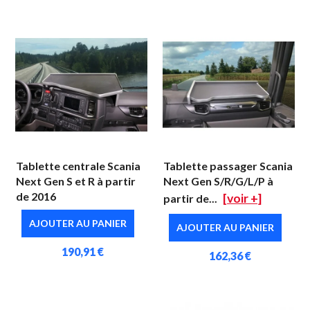
Tablette centrale Scania
Tablette passager Scania
Next Gen S et R à partir
Next Gen S/R/G/L/P à
de 2016
[voir +]
partir de...
AJOUTER AU PANIER
AJOUTER AU PANIER
190,91 €
162,36 €