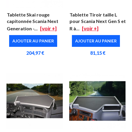
Tablette Skai rouge
Tablette Tiroir taille L
capitonnée Scania Next
pour Scania Next Gen S et
[voir +]
[voir +]
Generation -...
R à...
AJOUTER AU PANIER
AJOUTER AU PANIER
204,97 €
81,15 €