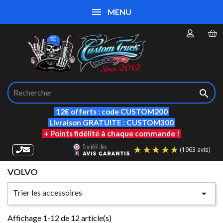
MENU

12€ offerts : code CUSTOM200
Livraison GRATUITE : CUSTOM300
+ Points fidélité à chaque commande !
VOLVO
(19
Trier les accessoires

Affichage 1-12 de 12 article(s)