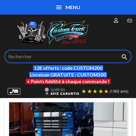
MENU

12€ offerts : code CUSTOM200
Livraison GRATUITE : CUSTOM300
+ Points fidélité à chaque commande !
(19