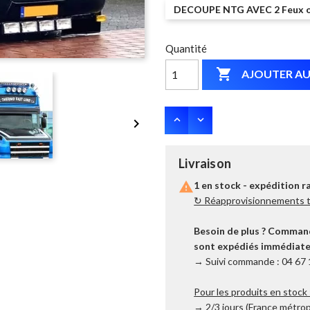
DECOUPE NTG AVEC 2 Feux o
Quantité

AJOUTER AU

Livraison

1 en stock - expédition r
↻ Réapprovisionnements tr
Besoin de plus ? Commande
sont expédiés immédiatem
→ Suivi commande : 04 67 
Pour les produits en stock 
→ 2/3 jours (France métrop