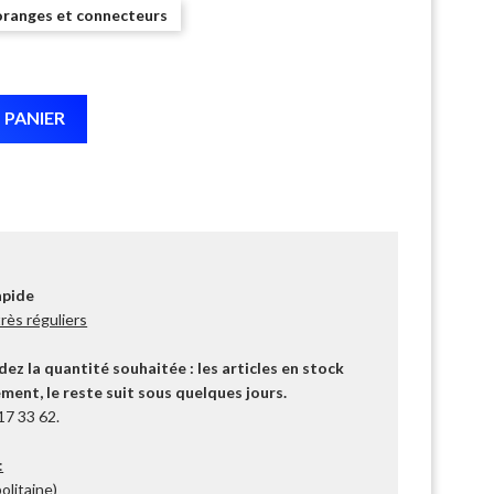
ranges et connecteurs
 PANIER
apide
ès réguliers
z la quantité souhaitée : les articles en stock
ent, le reste suit sous quelques jours.
17 33 62.
:
olitaine)