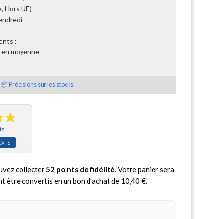
, Hors UE)
Vendredi
ents :
s en moyenne
📦 Précisions sur les stocks
is
AVIS
uvez collecter
52
points de fidélité
. Votre panier sera
nt être convertis en un bon d'achat de
10,40 €
.