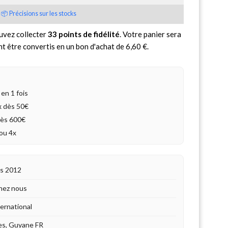
📦 Précisions sur les stocks
uvez collecter
33
points de fidélité
. Votre panier sera
nt être convertis en un bon d'achat de
6,60 €
.
en 1 fois
4x dès 50€
dès 600€
ou 4x
is 2012
hez nous
ternational
es, Guyane FR