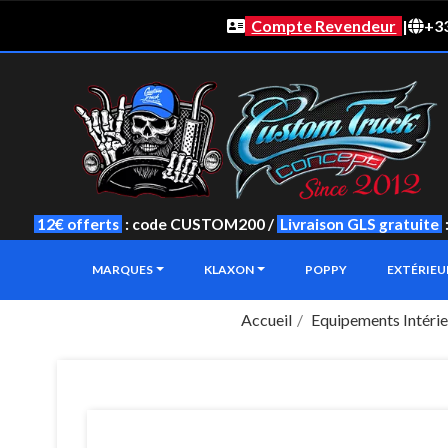
Compte Revendeur
|
+33
12€ offerts
: code CUSTOM200 /
Livraison GLS gratuite
MARQUES
KLAXON
POPPY
EXTÉRIE
Accueil
Equipements Intérie