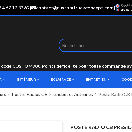
 4 67 17 33 62
|
contact@customtruckconcept.com
|
: code CUSTOM300. Points de fidélité pour toute commande avec 
UR
INTÉRIEUR
ECLAIRAGE
ENTRETIEN
GOOD
urs
Postes Radios CB President et Antennes
Poste Radio CB 
POSTE RADIO CB PRESI