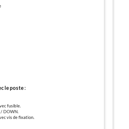
e
c le poste :
ec fusible.
P / DOWN.
ec vis de fixation.