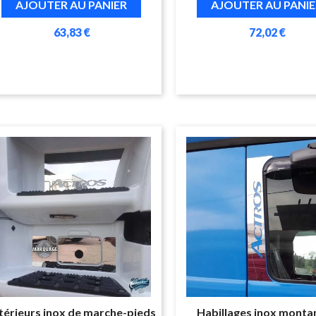
AJOUTER AU PANIER
AJOUTER AU PANIE
63,83 €
72,02 €
ntérieurs inox de marche-pieds
Habillages inox monta