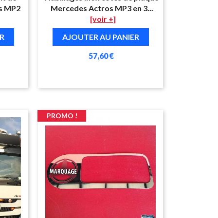
s MP2
Mercedes Actros MP3 en 3...
[voir +]
R
AJOUTER AU PANIER
57,60 €
PROMO !