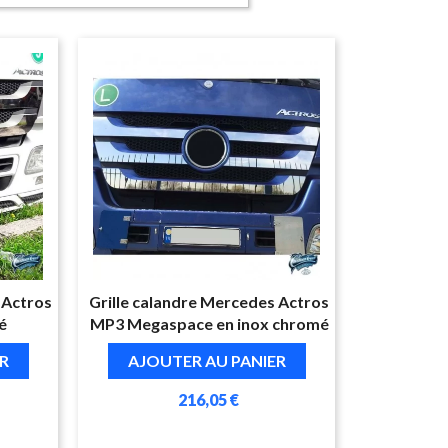
 Actros
Grille calandre Mercedes Actros
é
MP3 Megaspace en inox chromé
R
AJOUTER AU PANIER
216,05 €