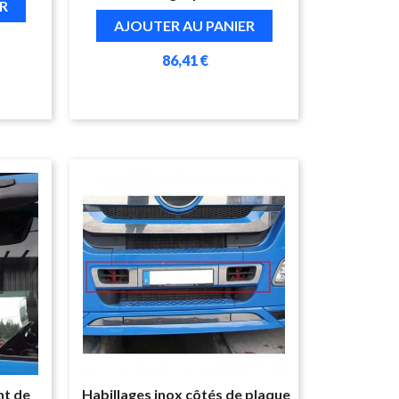
R
AJOUTER AU PANIER
86,41 €
nt de
Habillages inox côtés de plaque