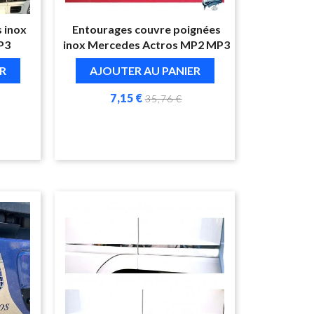
 inox
Entourages couvre poignées
P3
inox Mercedes Actros MP2 MP3
R
AJOUTER AU PANIER
7,15 €
35,76 €