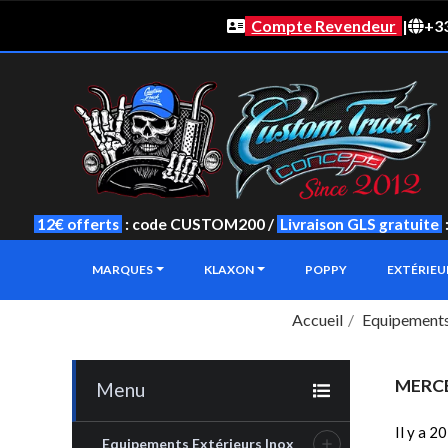
Compte Revendeur
|
+33
12€ offerts
: code CUSTOM200 /
Livraison GLS gratuite
MARQUES
KLAXON
POPPY
EXTÉRIE
Accueil
Equipements
MERC
Menu
Il y a 2
Equipements Extérieurs Inox
