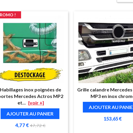
ROMO !
Habillages inox poignées de
Grille calandre Mercedes
portes Mercedes Actros MP2
MP3 en inox chrom
et...
[voir +]
AJOUTER AU PANIE
AJOUTER AU PANIER
153,65 €
4,77 €
47,72 €