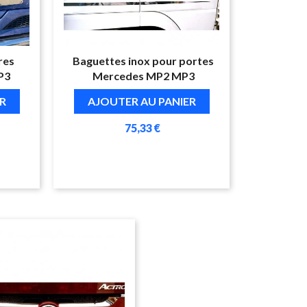
res
Baguettes inox pour portes
P3
Mercedes MP2 MP3
R
AJOUTER AU PANIER
75,33 €