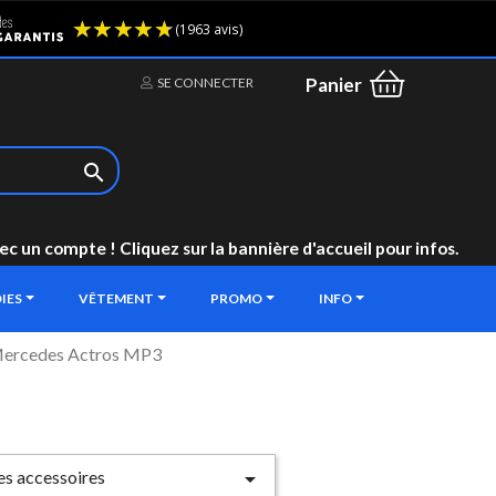
(1963 avis)
Panier
SE CONNECTER

un compte ! Cliquez sur la bannière d'accueil pour infos.
IES
VÊTEMENT
PROMO
INFO
ercedes Actros MP3
les accessoires
