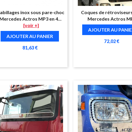
abillages inox sous pare-choc
Coques de rétroviseurs
Mercedes Actros MP3 en 4...
Mercedes Actros M
[voir +]
AJOUTER AU PANIE
AJOUTER AU PANIER
72,02 €
81,63 €