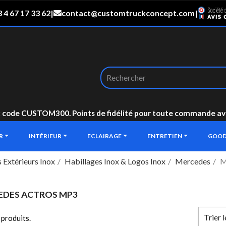
 4 67 17 33 62
|
contact@customtruckconcept.com
|
: code CUSTOM300. Points de fidélité pour toute commande avec 
UR
INTÉRIEUR
ECLAIRAGE
ENTRETIEN
GOOD
 Extérieurs Inox
Habillages Inox & Logos Inox
Mercedes
M
EDES ACTROS MP3
Trier 
0 produits.