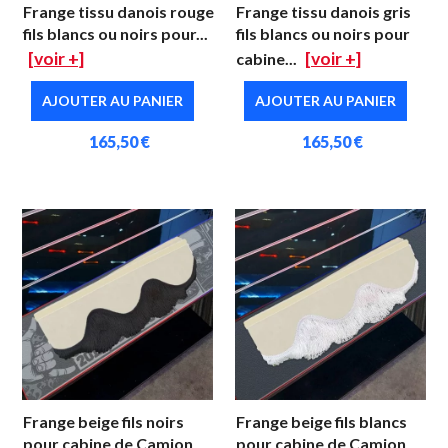
Frange tissu danois rouge
Frange tissu danois gris
fils blancs ou noirs pour...
fils blancs ou noirs pour
[voir +]
[voir +]
cabine...
AJOUTER AU PANIER
AJOUTER AU PANIER
165,50 €
165,50 €
Frange beige fils noirs
Frange beige fils blancs
pour cabine de Camion
pour cabine de Camion