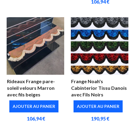
106,94 €
Rideaux Frange pare-
Frange Noah's
soleil velours Marron
Cabinterior Tissu Danois
avec fils beiges
avec Fils Noirs
AJOUTER AU PANIER
AJOUTER AU PANIER
106,94 €
190,95 €