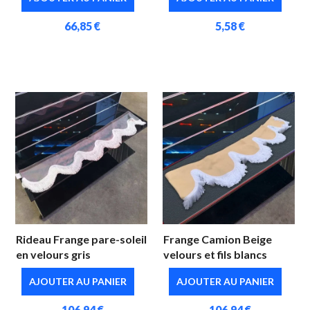
66,85 €
5,58 €
Rideau Frange pare-soleil
Frange Camion Beige
en velours gris
velours et fils blancs
AJOUTER AU PANIER
AJOUTER AU PANIER
106,94 €
106,94 €