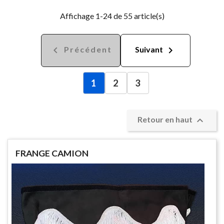
Affichage 1-24 de 55 article(s)


Précédent
Suivant
1
2
3

Retour en haut
FRANGE CAMION