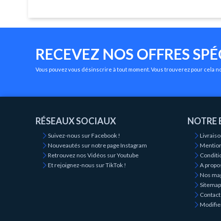
RECEVEZ NOS OFFRES SPÉ
Vous pouvez vous désinscrire à tout moment. Vous trouverez pour cela nos
RÉSEAUX SOCIAUX
NOTRE 
Suivez-nous sur Facebook !
Livrais
Nouveautés sur notre page Instagram
Mention
Retrouvez nos Vidéos sur Youtube
Conditio
Et rejoignez-nous sur TikTok !
A propo
Nos ma
Sitemap
Contact
Modifie