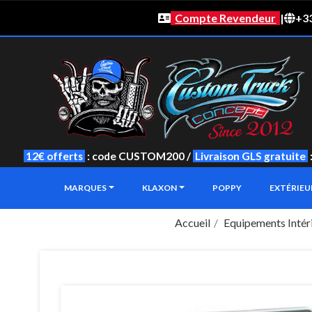
Compte Revendeur
|
+33
12€ offerts
: code CUSTOM200 /
Livraison GLS gratuite
MARQUES
KLAXON
POPPY
EXTÉRIE
Accueil
Equipements Intér