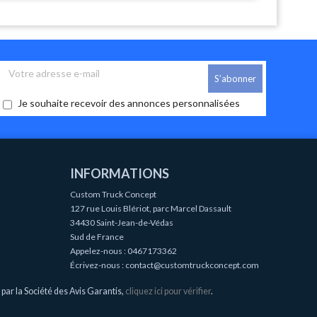
Je souhaite recevoir des annonces personnalisées
INFORMATIONS
Custom Truck Concept
127 rue Louis Blériot, parc Marcel Dassault
34430 Saint-Jean-de-Védas
Sud de France
Appelez-nous :
0467173362
Écrivez-nous :
contact@customtruckconcept.com
ar la Société des Avis Garantis,
cliquez ici pour vérifier
.