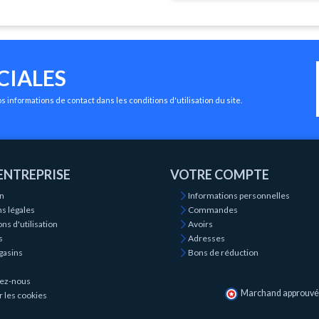
CIALES
 informations de contact dans les conditions d'utilisation du site.
ENTREPRISE
VOTRE COMPTE
on
Informations personnelles
s légales
Commandes
ns d'utilisation
Avoirs
s
Adresses
gasins
Bons de réduction
ez-nous
Marchand approuvé p
r les cookies