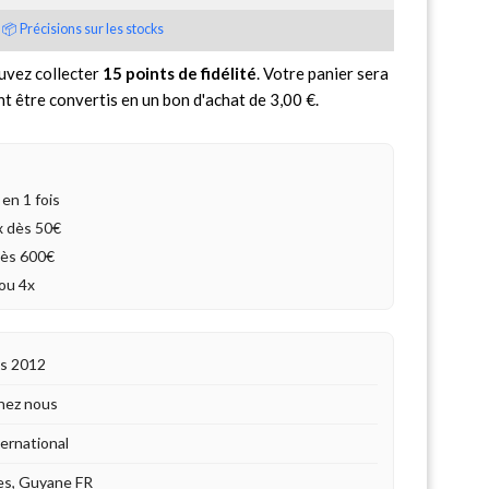
📦 Précisions sur les stocks
uvez collecter
15
points de fidélité
. Votre panier sera
nt être convertis en un bon d'achat de
3,00 €
.
en 1 fois
4x dès 50€
dès 600€
ou 4x
is 2012
hez nous
ternational
es, Guyane FR