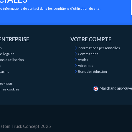
 informations de contact dans les conditions d'utilisation du site.
ENTREPRISE
VOTRE COMPTE
on
Informations personnelles
s légales
Commandes
ns d'utilisation
Avoirs
s
Adresses
gasins
Bons de réduction
ez-nous
Marchand approuvé p
r les cookies
Custom Truck Concept 2025