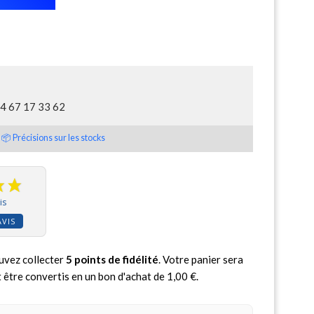
04 67 17 33 62
📦 Précisions sur les stocks
is
AVIS
uvez collecter
5
points de fidélité
. Votre panier sera
 être convertis en un bon d'achat de
1,00 €
.