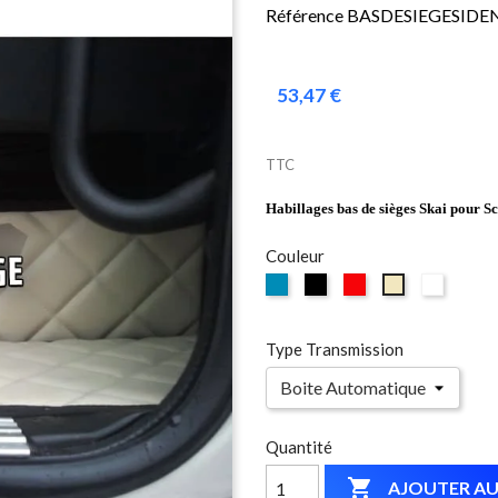
Référence BASDESIEGESID
53,47 €
TTC
Habillages bas de sièges Skai pour Sc
Couleur
Bleu
Noir
Rouge
Blanc
Beige
Type Transmission
Quantité

AJOUTER AU