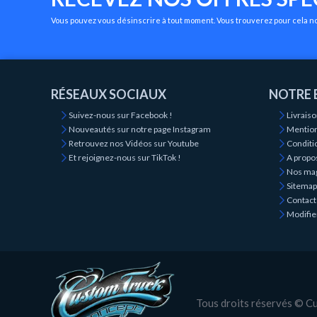
Vous pouvez vous désinscrire à tout moment. Vous trouverez pour cela nos
RÉSEAUX SOCIAUX
NOTRE 
Suivez-nous sur Facebook !
Livrais
Nouveautés sur notre page Instagram
Mention
Retrouvez nos Vidéos sur Youtube
Conditio
Et rejoignez-nous sur TikTok !
A propo
Nos ma
Sitemap
Contact
Modifie
Tous droits réservés © 