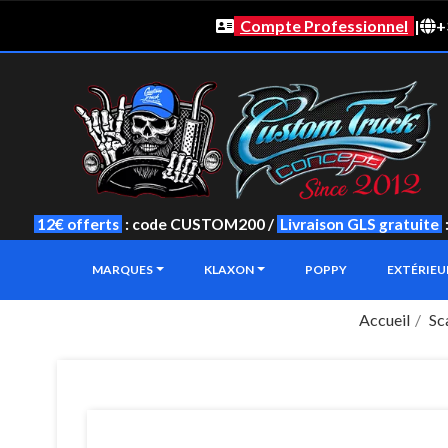
Compte Professionnel
|
+
12€ offerts
: code CUSTOM200 /
Livraison GLS gratuite
MARQUES
KLAXON
POPPY
EXTÉRIE
Accueil
Sc