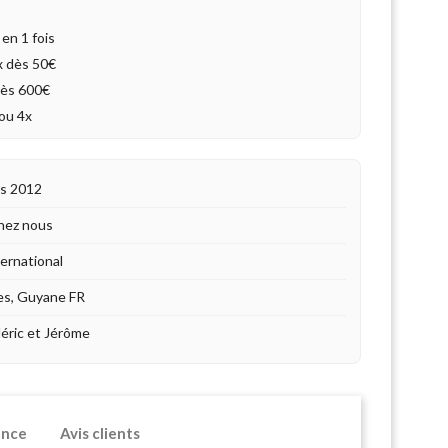
en 1 fois
4x dès 50€
dès 600€
ou 4x
is 2012
hez nous
ternational
es, Guyane FR
déric et Jérôme
ence
Avis clients