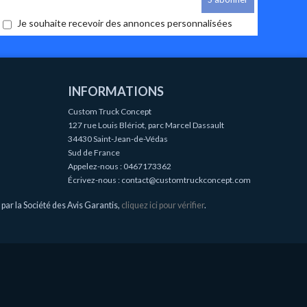
Je souhaite recevoir des annonces personnalisées
INFORMATIONS
Custom Truck Concept
127 rue Louis Blériot, parc Marcel Dassault
34430 Saint-Jean-de-Védas
Sud de France
Appelez-nous :
0467173362
Écrivez-nous :
contact@customtruckconcept.com
ar la Société des Avis Garantis,
cliquez ici pour vérifier
.