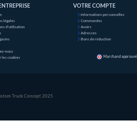
ENTREPRISE
VOTRE COMPTE
on
Informations personnelles
s légales
Commandes
ns d'utilisation
Avoirs
s
Adresses
gasins
Bons de réduction
ez-nous
Marchand approuvé p
r les cookies
Custom Truck Concept 2025