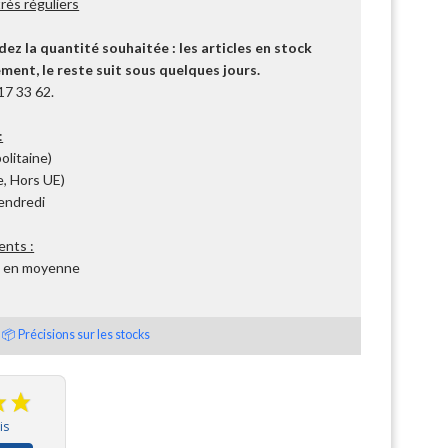
ès réguliers
z la quantité souhaitée : les articles en stock
ent, le reste suit sous quelques jours.
17 33 62.
:
olitaine)
, Hors UE)
Vendredi
ents :
s en moyenne
📦 Précisions sur les stocks
is