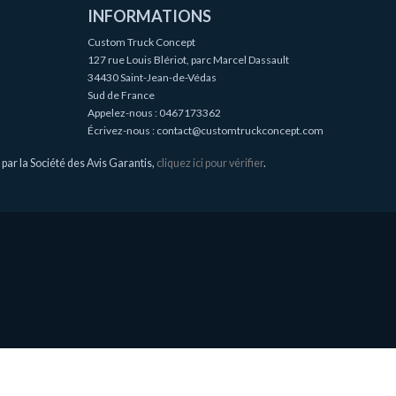
INFORMATIONS
Custom Truck Concept
127 rue Louis Blériot, parc Marcel Dassault
34430 Saint-Jean-de-Védas
Sud de France
Appelez-nous :
0467173362
Écrivez-nous :
contact@customtruckconcept.com
ar la Société des Avis Garantis,
cliquez ici pour vérifier
.