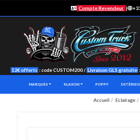
Compte Revendeur
|
+33
12€ offerts
: code CUSTOM200 /
Livraison GLS gratuite
MARQUES
KLAXON
POPPY
EXTÉRIE
Accueil
Eclairage