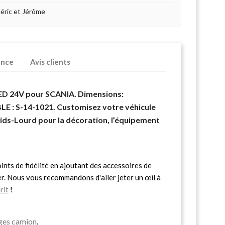
déric et Jérôme
ence
Avis clients
LED 24V pour SCANIA. Dimensions:
E : S-14-1021. Customisez votre véhicule
ids-Lourd pour la décoration, l’équipement
nts de fidélité en ajoutant des accessoires de
er. Nous vous recommandons d'aller jeter un œil à
rit
!
ages camion
.