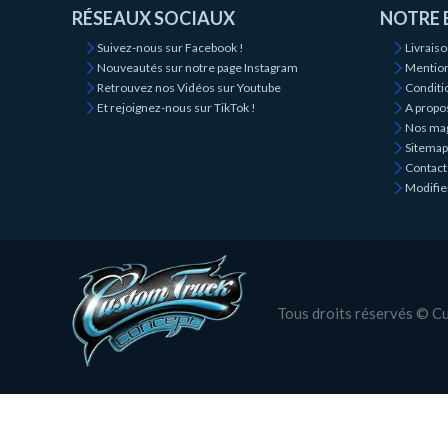
RÉSEAUX SOCIAUX
NOTRE 
Suivez-nous sur Facebook !
Livrais
Nouveautés sur notre page Instagram
Mention
Retrouvez nos Vidéos sur Youtube
Conditio
Et rejoignez-nous sur TikTok !
A propo
Nos ma
Sitemap
Contact
Modifie
Tous droits réservés © 