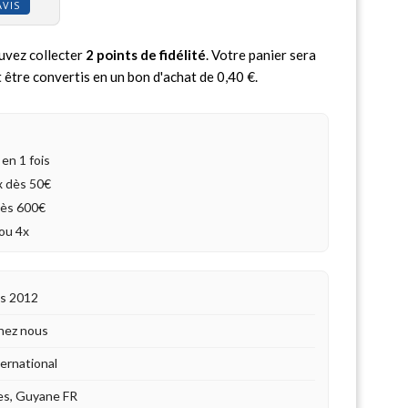
AVIS
uvez collecter
2
points de fidélité
. Votre panier sera
 être convertis en un bon d'achat de
0,40 €
.
en 1 fois
4x dès 50€
dès 600€
ou 4x
is 2012
hez nous
ternational
es, Guyane FR