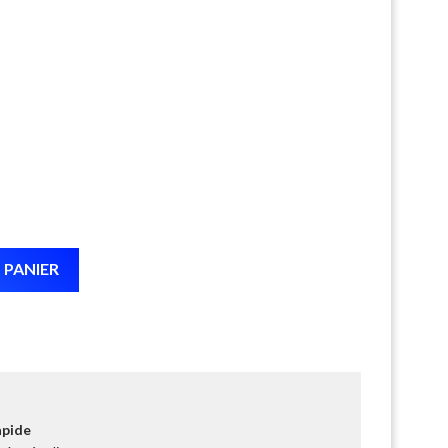
 PANIER
apide