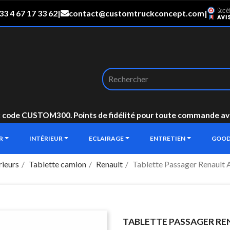
33 4 67 17 33 62
|
contact@customtruckconcept.com
|
: code CUSTOM300. Points de fidélité pour toute commande avec 
UR
INTÉRIEUR
ECLAIRAGE
ENTRETIEN
GOOD
rieurs
Tablette camion
Renault
Tablette Passager Renault
TABLETTE PASSAGER REN