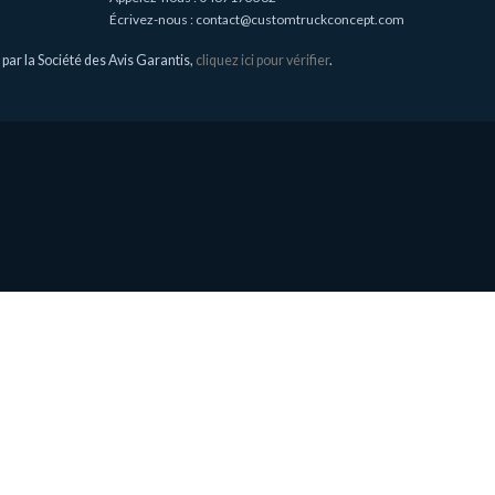
Écrivez-nous :
contact@customtruckconcept.com
ar la Société des Avis Garantis,
cliquez ici pour vérifier
.