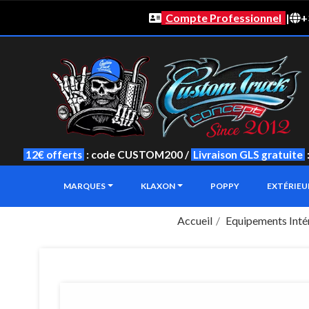
Compte Professionnel
|
+
12€ offerts
: code CUSTOM200 /
Livraison GLS gratuite
MARQUES
KLAXON
POPPY
EXTÉRIE
Accueil
Equipements Inté