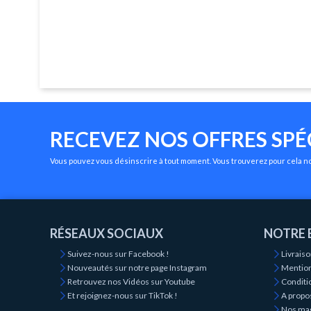
RECEVEZ NOS OFFRES SPÉ
Vous pouvez vous désinscrire à tout moment. Vous trouverez pour cela nos
RÉSEAUX SOCIAUX
NOTRE 
Suivez-nous sur Facebook !
Livrais
Nouveautés sur notre page Instagram
Mention
Retrouvez nos Vidéos sur Youtube
Conditio
Et rejoignez-nous sur TikTok !
A propo
Nos ma