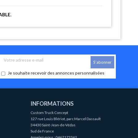
ABLE
.
Je souhaite recevoir des annonces personnalisées
INFORMATIONS
Custom Truck Concept
127 rue Louis Blériot, parc Marcel Dassault
34430 Saint-Jean-de-Védas
Sud de France
Appelez-nous :
0467173362