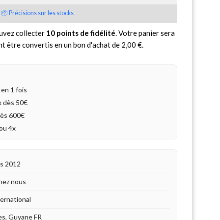
📦 Précisions sur les stocks
uvez collecter
10
points de fidélité
. Votre panier sera
nt être convertis en un bon d'achat de
2,00 €
.
en 1 fois
4x dès 50€
dès 600€
ou 4x
is 2012
hez nous
ternational
es, Guyane FR