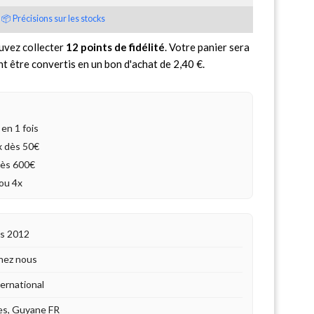
📦 Précisions sur les stocks
uvez collecter
12
points de fidélité
. Votre panier sera
nt être convertis en un bon d'achat de
2,40 €
.
en 1 fois
4x dès 50€
dès 600€
ou 4x
is 2012
hez nous
ternational
es, Guyane FR