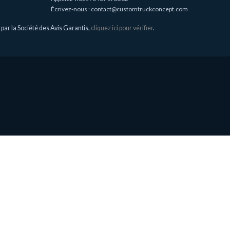
Écrivez-nous :
contact@customtruckconcept.com
ar la Société des Avis Garantis,
cliquez ici pour vérifier
.