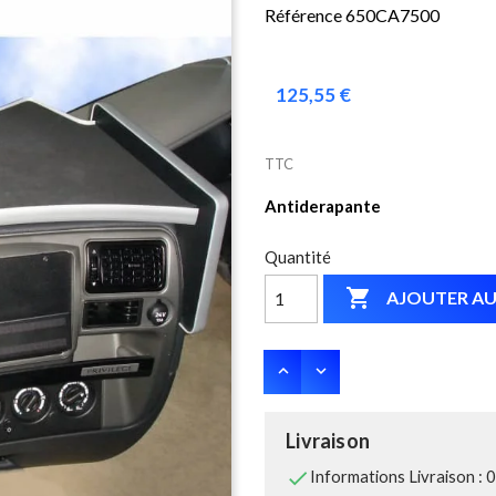
Référence 650CA7500
125,55 €
TTC
Antiderapante
Quantité

AJOUTER AU
Livraison

Informations Livraison : 