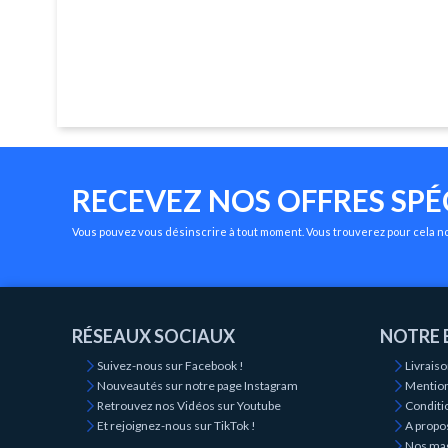
RECEVEZ NOS OFFRES SPÉ
Vous pouvez vous désinscrire à tout moment. Vous trouverez pour cela nos
RÉSEAUX SOCIAUX
NOTRE 
Suivez-nous sur Facebook !
Livrais
Nouveautés sur notre page Instagram
Mention
Retrouvez nos Vidéos sur Youtube
Conditio
Et rejoignez-nous sur TikTok !
A propo
Nos ma