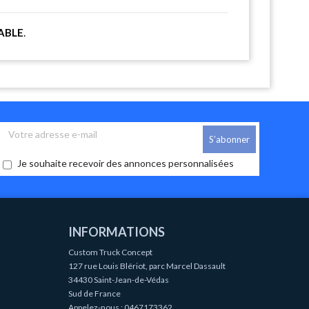
ABLE
.
Je souhaite recevoir des annonces personnalisées
INFORMATIONS
Custom Truck Concept
127 rue Louis Blériot, parc Marcel Dassault
34430 Saint-Jean-de-Védas
Sud de France
Appelez-nous :
0467173362