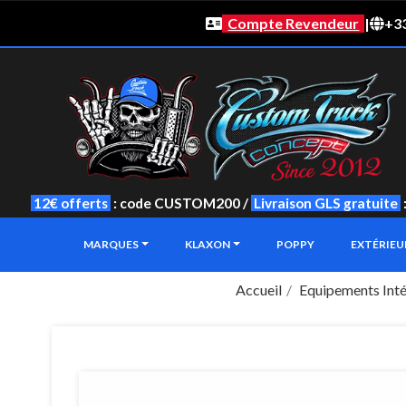
Compte Revendeur
|
+33
12€ offerts
: code CUSTOM200 /
Livraison GLS gratuite
MARQUES
KLAXON
POPPY
EXTÉRIE
Accueil
Equipements Inté