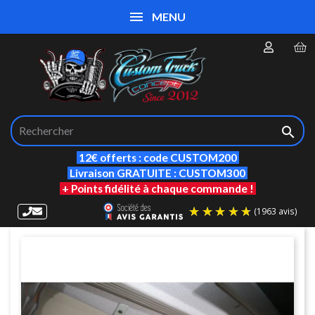
MENU

12€ offerts : code CUSTOM200
Livraison GRATUITE : CUSTOM300
+ Points fidélité à chaque commande !
(19