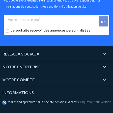
Vous pouvez vous désinscrire à tout moment. Vous trouverez pour cela nos
informations de contact dans les conditions d'utilisation du site.
Je souhaite recevoir des annonces personnalisées

RÉSEAUX SOCIAUX

NOTRE ENTREPRISE

VOTRE COMPTE
INFORMATIONS
Marchand approuvé par la Société des Avis Garantis,
cliquez ici pour vérifier
.