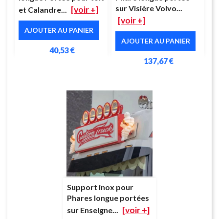
sur Visière Volvo...
[voir +]
et Calandre...
[voir +]
AJOUTER AU PANIER
AJOUTER AU PANIER
40,53 €
137,67 €
Support inox pour
Phares longue portées
[voir +]
sur Enseigne...