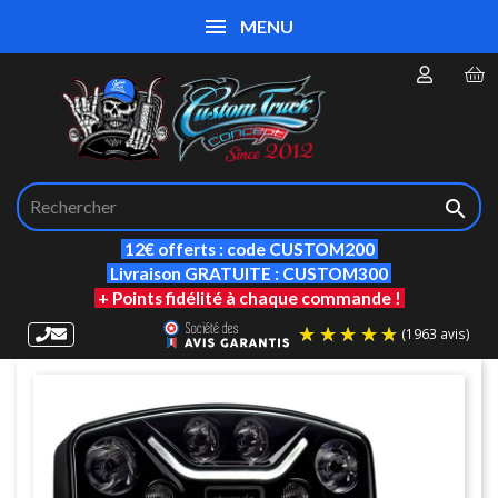
MENU

12€ offerts : code CUSTOM200
Livraison GRATUITE : CUSTOM300
+ Points fidélité à chaque commande !
(19