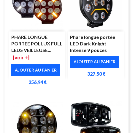
PHARE LONGUE
Phare longue portée
PORTEE POLLUX FULL
LED Dark Knight
LEDS VEILLEUSE...
Intense 9 pouces
[voir +]
AJOUTER AU PANIER
AJOUTER AU PANIER
327,50 €
256,94 €