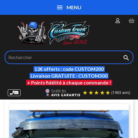
MENU

12€ offerts : code CUSTOM200
Livraison GRATUITE : CUSTOM300
+ Points fidélité à chaque commande !
(19