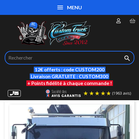
MENU

12€ offerts : code CUSTOM200
Livraison GRATUITE : CUSTOM300
+ Points fidélité à chaque commande !
(19