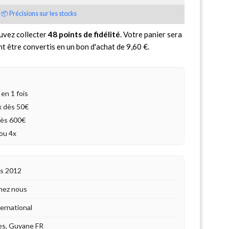
📦 Précisions sur les stocks
uvez collecter
48
points de fidélité
. Votre panier sera
nt être convertis en un bon d'achat de
9,60 €
.
en 1 fois
4x dès 50€
dès 600€
ou 4x
is 2012
hez nous
ternational
es, Guyane FR