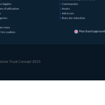
s légales
Commandes
ns d'utilisation
Avoirs
s
Adresses
gasins
Bons de réduction
ez-nous
Marchand approuvé p
r les cookies
Custom Truck Concept 2025