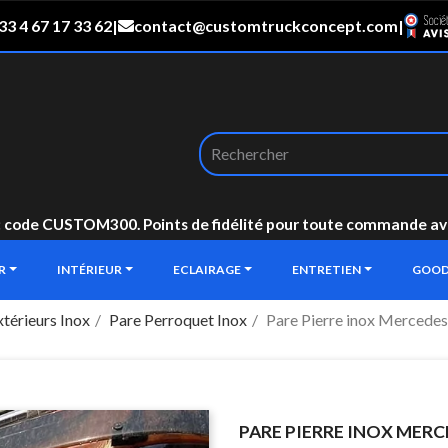
33 4 67 17 33 62
|
contact@customtruckconcept.com
|
: code CUSTOM300. Points de fidélité pour toute commande avec 
UR
INTÉRIEUR
ECLAIRAGE
ENTRETIEN
GOOD
térieurs Inox
Pare Perroquet Inox
Pare Pierre inox Merced
PARE PIERRE INOX MERC