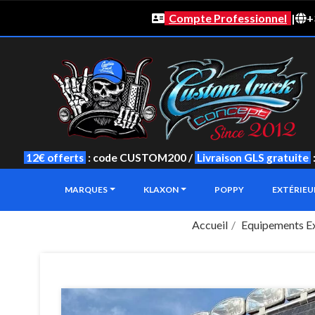
Compte Professionnel
|
+
12€ offerts
: code CUSTOM200 /
Livraison GLS gratuite
MARQUES
KLAXON
POPPY
EXTÉRIE
Accueil
Equipements Ex