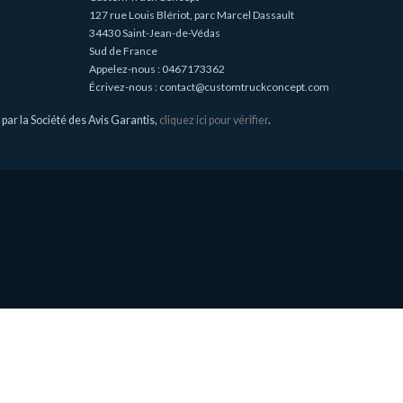
127 rue Louis Blériot, parc Marcel Dassault
34430 Saint-Jean-de-Védas
Sud de France
Appelez-nous :
0467173362
Écrivez-nous :
contact@customtruckconcept.com
ar la Société des Avis Garantis,
cliquez ici pour vérifier
.