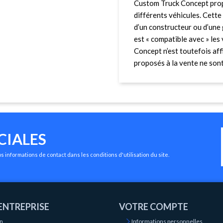
Custom Truck Concept prop
différents véhicules. Cette 
d’un constructeur ou d’une 
est « compatible avec » le
Concept n’est toutefois affi
proposés à la vente ne sont 
CIALES
 informations de contact dans les conditions d'utilisation du site.
ENTREPRISE
VOTRE COMPTE
on
Informations personnelles