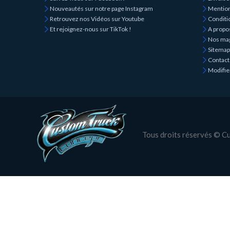
Nouveautés sur notre page Instagram
Mention
Retrouvez nos Vidéos sur Youtube
Conditio
Et rejoignez-nous sur TikTok !
A propo
Nos ma
Sitemap
Contact
Modifie
Tous droits réservés © 