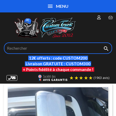
MENU

12€ offerts : code CUSTOM200
Livraison GRATUITE : CUSTOM300
+ Points fidélité à chaque commande !
(19