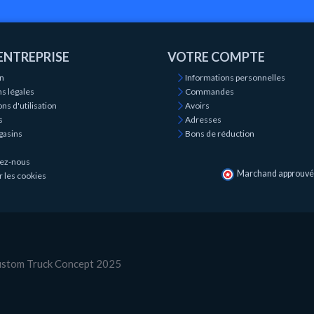
ENTREPRISE
VOTRE COMPTE
on
Informations personnelles
s légales
Commandes
ns d'utilisation
Avoirs
s
Adresses
gasins
Bons de réduction
ez-nous
Marchand approuvé p
r les cookies
Custom Truck Concept 2025