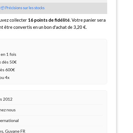
📦 Précisions sur les stocks
uvez collecter
16
points de fidélité
. Votre panier sera
nt être convertis en un bon d'achat de
3,20 €
.
en 1 fois
4x dès 50€
dès 600€
ou 4x
is 2012
hez nous
ternational
es, Guyane FR