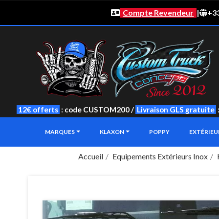
Compte Revendeur
|
+33
12€ offerts
: code CUSTOM200 /
Livraison GLS gratuite
MARQUES
KLAXON
POPPY
EXTÉRIE
Accueil
Equipements Extérieurs Inox