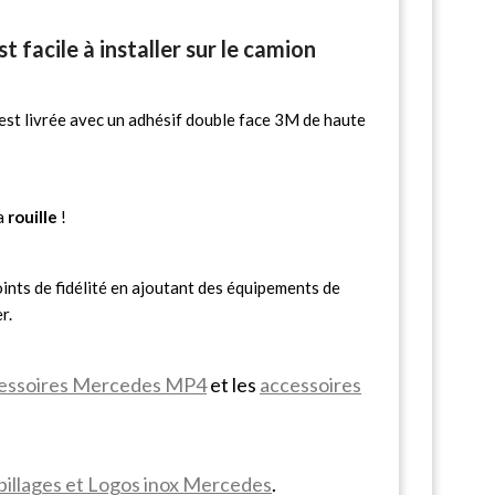
t facile à installer sur le camion
est livrée avec un adhésif double face 3M de haute
la
rouille
!
ints de fidélité en ajoutant des équipements de
r.
essoires Mercedes MP4
et les
accessoires
illages et Logos inox Mercedes
.