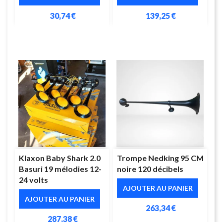
30,74 €
139,25 €
Klaxon Baby Shark 2.0
Trompe Nedking 95 CM
Basuri 19 mélodies 12-
noire 120 décibels
24 volts
AJOUTER AU PANIER
AJOUTER AU PANIER
263,34 €
287,38 €