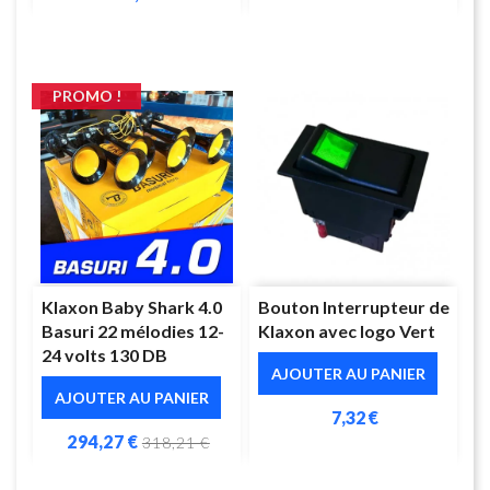
PROMO !
Klaxon Baby Shark 4.0
Bouton Interrupteur de
Basuri 22 mélodies 12-
Klaxon avec logo Vert
24 volts 130 DB
AJOUTER AU PANIER
AJOUTER AU PANIER
7,32 €
294,27 €
318,21 €