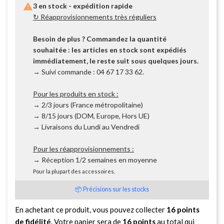

3 en stock - expédition rapide
↻ Réapprovisionnements très réguliers
Besoin de plus ? Commandez la quantité
souhaitée : les articles en stock sont expédiés
immédiatement, le reste suit sous quelques jours.
→ Suivi commande : 04 67 17 33 62.
Pour les produits en stock :
→ 2/3 jours (France métropolitaine)
→ 8/15 jours (DOM, Europe, Hors UE)
→ Livraisons du Lundi au Vendredi
Pour les réapprovisionnements :
→ Réception 1/2 semaines en moyenne
Pour la plupart des accessoires.
📦 Précisions sur les stocks
En achetant ce produit, vous pouvez collecter
16
points
de fidélité
. Votre panier sera de
16
points
au total qui