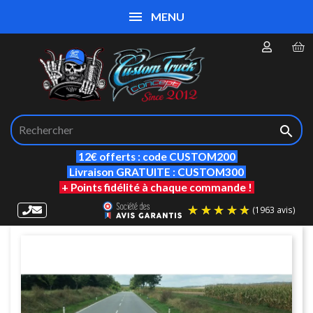
MENU

12€ offerts : code CUSTOM200
Livraison GRATUITE : CUSTOM300
+ Points fidélité à chaque commande !
(19