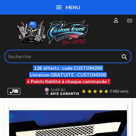
MENU

12€ offerts : code CUSTOM200
Livraison GRATUITE : CUSTOM300
+ Points fidélité à chaque commande !
(19