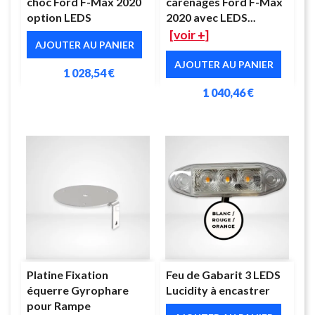
choc Ford F-Max 2020
carénages Ford F-Max
option LEDS
2020 avec LEDS...
[voir +]
AJOUTER AU PANIER
AJOUTER AU PANIER
1 028,54 €
1 040,46 €
Platine Fixation
Feu de Gabarit 3 LEDS
équerre Gyrophare
Lucidity à encastrer
pour Rampe