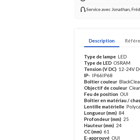
Service avec Jonathan, Fré
Description
Référ
Type de lampe
LED
Type de LED
OSRAM
Tension (V DC)
12-24V D
IP-
IP66IP68
Boîtier couleur
BlackClea
Objectif de couleur
Clea
Feu de position
OUI
Boîtier en matériau / chas
Lentille matérielle
Polyca
Longueur (mm)
84
Profondeur (mm)
25
Hauteur (mm)
24
CC (mm)
61
E-approuvé
OUI