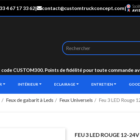
33 4 67 17 33 62
|
contact@customtruckconcept.com
|
: code CUSTOM300. Points de fidélité pour toute commande avec 
UR
INTÉRIEUR
ECLAIRAGE
ENTRETIEN
GOOD
Feux de gabarit à Leds
Feux Universels
Feu 3 LED Rouge 1
FEU 3 LED ROUGE 12-24V