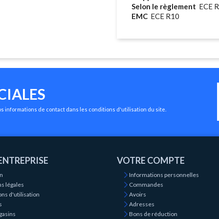
Selon le règlement
ECE R
EMC
ECE R10
CIALES
 informations de contact dans les conditions d'utilisation du site.
ENTREPRISE
VOTRE COMPTE
on
Informations personnelles
s légales
Commandes
ns d'utilisation
Avoirs
s
Adresses
gasins
Bons de réduction