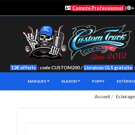
Compte Professionnel
|
+
12€ offerts
: code CUSTOM200 /
Livraison GLS gratuite
MARQUES
KLAXON
POPPY
EXTÉRIE
Accueil
Eclairage