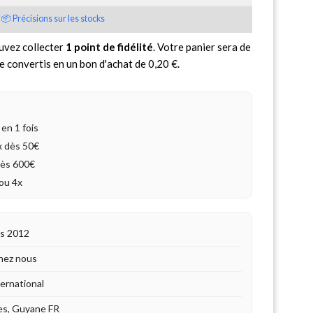
📦 Précisions sur les stocks
uvez collecter
1
point de fidélité
. Votre panier sera de
e convertis en un bon d'achat de
0,20 €
.
en 1 fois
4x dès 50€
dès 600€
ou 4x
is 2012
hez nous
ternational
es, Guyane FR