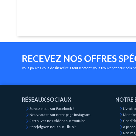
RECEVEZ NOS OFFRES SPÉ
Vous pouvez vous désinscrire à tout moment. Vous trouverez pour cela nos
RÉSEAUX SOCIAUX
NOTRE 
Suivez-nous sur Facebook !
Livrais
Nouveautés sur notre page Instagram
Mention
Retrouvez nos Vidéos sur Youtube
Conditio
Et rejoignez-nous sur TikTok !
A propo
Nos ma