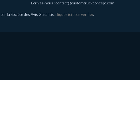
Écrivez-nous :
contact@customtruckconcept.com
ar la Société des Avis Garantis,
cliquez ici pour vérifier
.