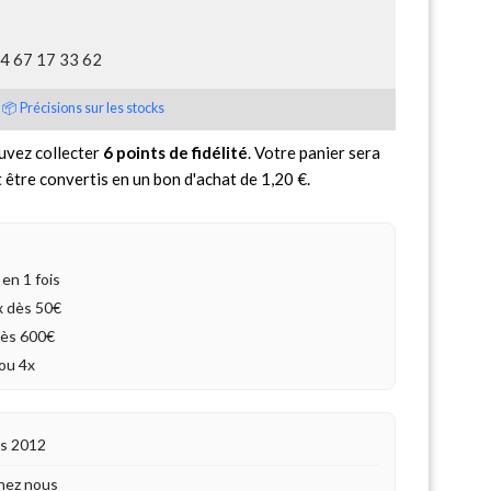
04 67 17 33 62
📦 Précisions sur les stocks
uvez collecter
6
points de fidélité
. Votre panier sera
 être convertis en un bon d'achat de
1,20 €
.
en 1 fois
4x dès 50€
dès 600€
ou 4x
is 2012
hez nous