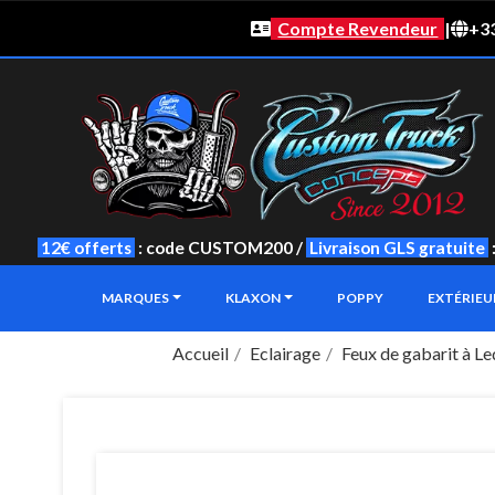
Compte Revendeur
|
+33
12€ offerts
: code CUSTOM200 /
Livraison GLS gratuite
MARQUES
KLAXON
POPPY
EXTÉRIE
Accueil
Eclairage
Feux de gabarit à Le