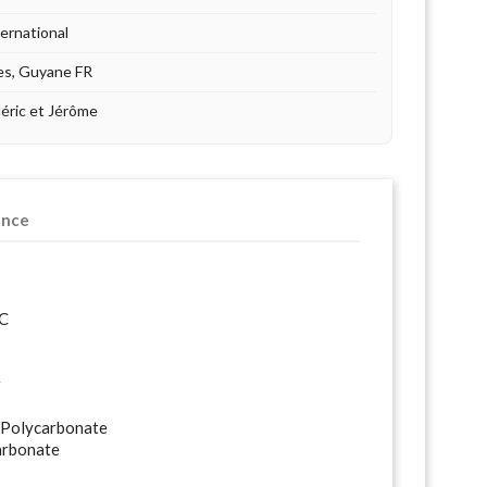
ternational
es, Guyane FR
déric et Jérôme
ence
C
r
Polycarbonate
rbonate