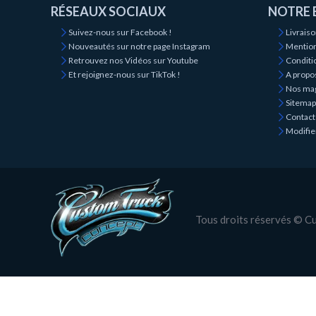
RÉSEAUX SOCIAUX
NOTRE 
Suivez-nous sur Facebook !
Livrais
Nouveautés sur notre page Instagram
Mention
Retrouvez nos Vidéos sur Youtube
Conditio
Et rejoignez-nous sur TikTok !
A propo
Nos ma
Sitemap
Contact
Modifie
Tous droits réservés © 