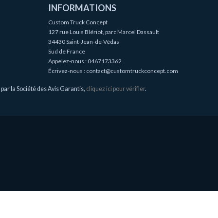
INFORMATIONS
Custom Truck Concept
127 rue Louis Blériot, parc Marcel Dassault
34430 Saint-Jean-de-Védas
Sud de France
Appelez-nous :
0467173362
Écrivez-nous :
contact@customtruckconcept.com
ar la Société des Avis Garantis,
cliquez ici pour vérifier
.