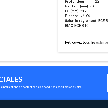
Profondeur (mm)
22
Hauteur (mm)
20,5
CC (mm)
212
E-approuvé
OUI
Selon le règlement
ECE R
EMC
ECE R10
Retrouvez tous les
éclair
CIALES
 informations de contact dans les conditions d'utilisation du site.