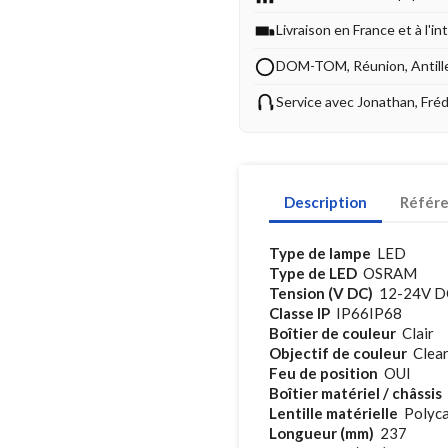
Livraison en France et à l'in
DOM-TOM, Réunion, Antill
Service avec Jonathan, Fré
Description
Référ
Type de lampe
LED
Type de LED
OSRAM
Tension (V DC)
12-24V D
Classe IP
IP66IP68
Boîtier de couleur
Clair
Objectif de couleur
Clea
Feu de position
OUI
Boîtier matériel / châssis
Lentille matérielle
Polyca
Longueur (mm)
237