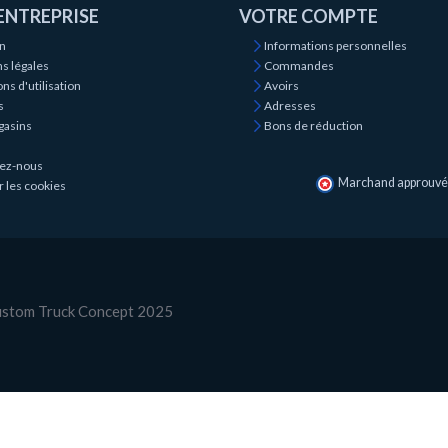
ENTREPRISE
VOTRE COMPTE
on
Informations personnelles
s légales
Commandes
ns d'utilisation
Avoirs
s
Adresses
gasins
Bons de réduction
ez-nous
Marchand approuvé p
r les cookies
Custom Truck Concept 2025