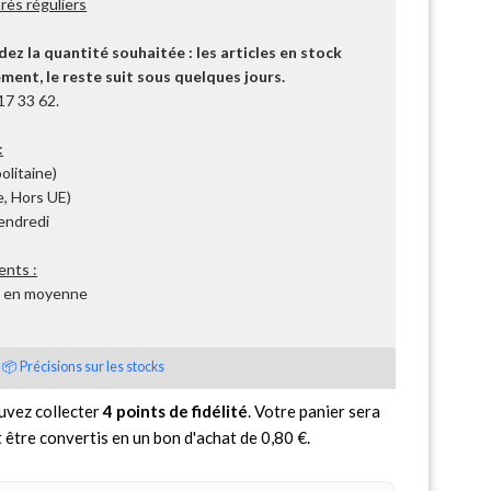
ès réguliers
z la quantité souhaitée : les articles en stock
ent, le reste suit sous quelques jours.
17 33 62.
:
olitaine)
, Hors UE)
Vendredi
ents :
s en moyenne
📦 Précisions sur les stocks
uvez collecter
4
points de fidélité
. Votre panier sera
 être convertis en un bon d'achat de
0,80 €
.