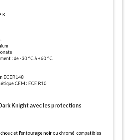
9 K
.
nium
bonate
ment : de -30 °C à +60 °C
ion ECER148
nétique CEM : ECE R10
ark Knight avec les protections
tchouc et l'entourage noir ou chromé, compatibles