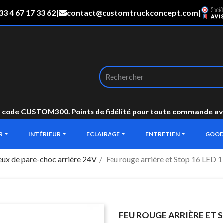
33 4 67 17 33 62
|
contact@customtruckconcept.com
|
: code CUSTOM300. Points de fidélité pour toute commande avec 
UR
INTÉRIEUR
ECLAIRAGE
ENTRETIEN
GOOD
eux de pare-choc arrière 24V
Feu rouge arrière et Stop 16 LED 
FEU ROUGE ARRIÈRE ET 