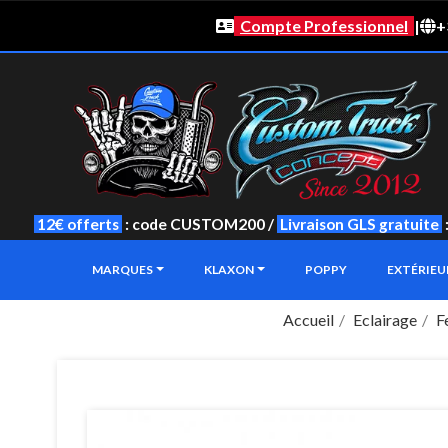
Compte Professionnel
|
+
12€ offerts
: code CUSTOM200 /
Livraison GLS gratuite
MARQUES
KLAXON
POPPY
EXTÉRIE
Accueil
Eclairage
F