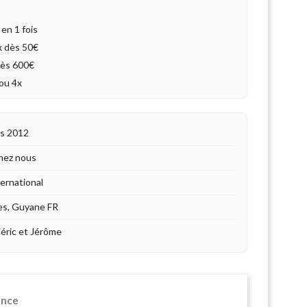
en 1 fois
4x dès 50€
dès 600€
ou 4x
is 2012
hez nous
ternational
es, Guyane FR
déric et Jérôme
ence