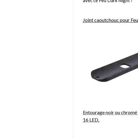
avec ce Feu Dark Night !
Joint caoutchouc pour Feu 
Entourage noir ou chromé 
16 LED
.