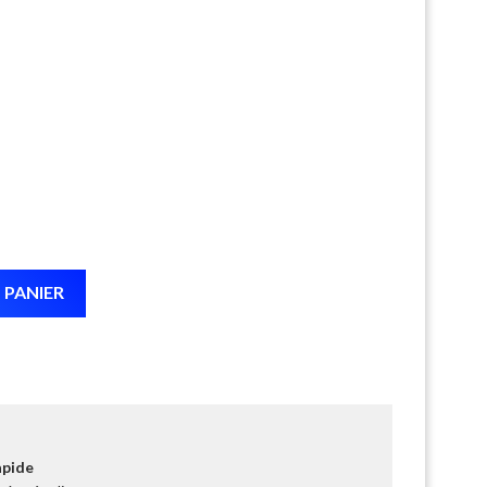
 PANIER
apide