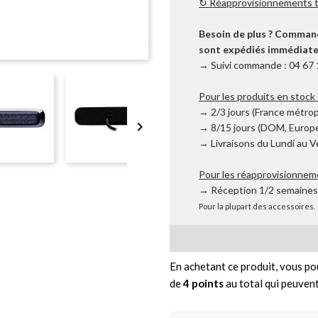
↻ Réapprovisionnements tr
Besoin de plus ? Commande
sont expédiés immédiatem
→ Suivi commande : 04 67 
Pour les produits en stock 
→ 2/3 jours (France métrop

→ 8/15 jours (DOM, Europe
→ Livraisons du Lundi au 
Pour les réapprovisionnem
→ Réception 1/2 semaine
Pour la plupart des accessoires.
En achetant ce produit, vous po
de
4
points
au total qui peuvent