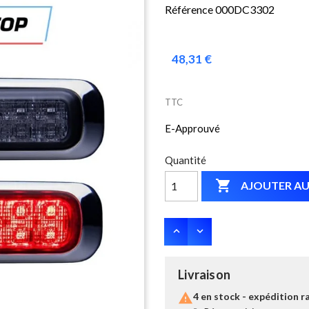
Référence 000DC3302
48,31 €
TTC
E-Approuvé
Quantité

AJOUTER AU
Livraison

4 en stock - expédition r