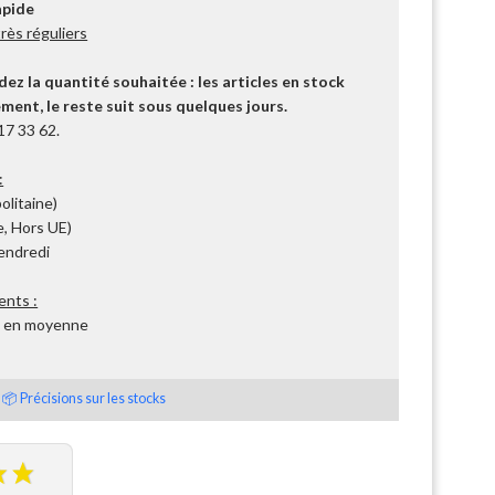
apide
ès réguliers
z la quantité souhaitée : les articles en stock
ent, le reste suit sous quelques jours.
17 33 62.
:
olitaine)
, Hors UE)
Vendredi
ents :
s en moyenne
📦 Précisions sur les stocks