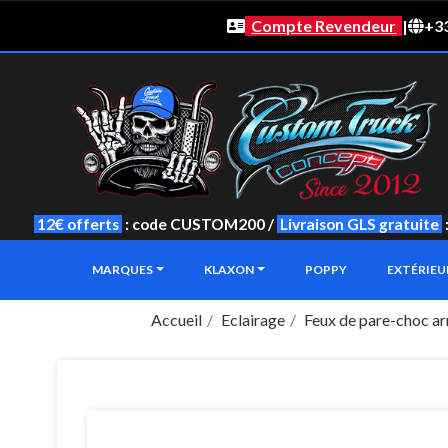
Compte Revendeur
|
+33
12€ offerts
: code CUSTOM200 /
Livraison GLS gratuite
MARQUES
KLAXON
POPPY
EXTÉRIE
Accueil
Eclairage
Feux de pare-choc ar