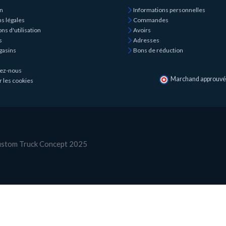
on
Informations personnelles
s légales
Commandes
ns d'utilisation
Avoirs
s
Adresses
gasins
Bons de réduction
ez-nous
Marchand approuvé p
r les cookies
Custom Truck Concept 2025