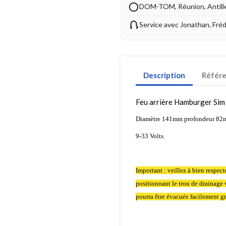
DOM-TOM, Réunion, Antill
Service avec Jonathan, Fré
Description
Référ
Feu arrière Hamburger Sim l
Diamètre 141mm profondeur 8
9-33 Volts.
Important : veillez à bien respec
positionnant le trou de drainage ve
pourra être évacuée facilement gr