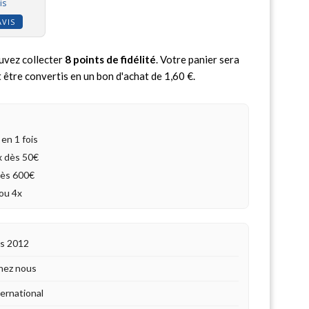
is
AVIS
uvez collecter
8
points de fidélité
. Votre panier sera
 être convertis en un bon d'achat de
1,60 €
.
en 1 fois
4x dès 50€
dès 600€
ou 4x
is 2012
hez nous
ternational