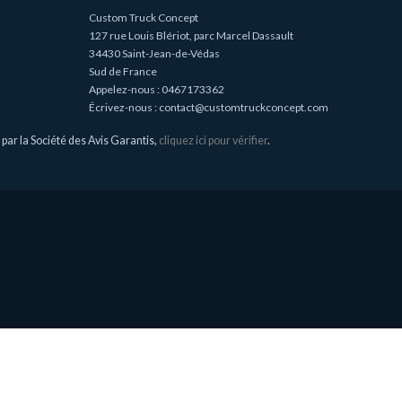
Custom Truck Concept
127 rue Louis Blériot, parc Marcel Dassault
34430 Saint-Jean-de-Védas
Sud de France
Appelez-nous :
0467173362
Écrivez-nous :
contact@customtruckconcept.com
ar la Société des Avis Garantis,
cliquez ici pour vérifier
.