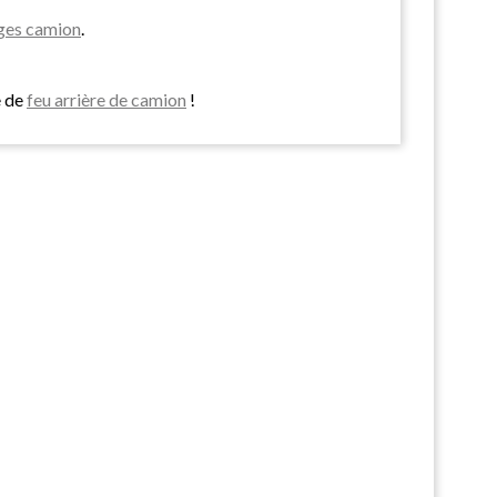
ages camion
.
e de
feu arrière de camion
!