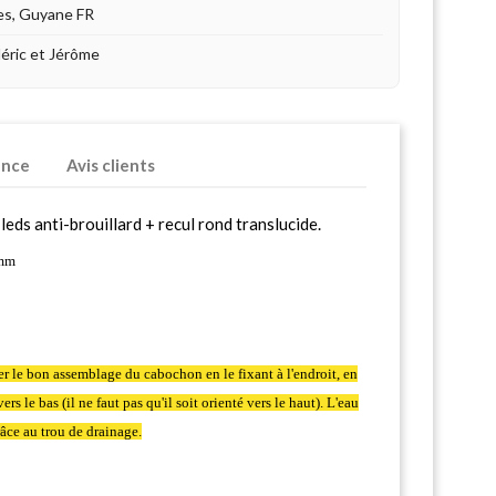
es, Guyane FR
déric et Jérôme
ence
Avis clients
eds anti-brouillard + recul rond translucide.
2mm
ter le bon assemblage du cabochon en le fixant à l'endroit, en
rs le bas (il ne faut pas qu'il soit orienté vers le haut). L'eau
âce au trou de drainage.