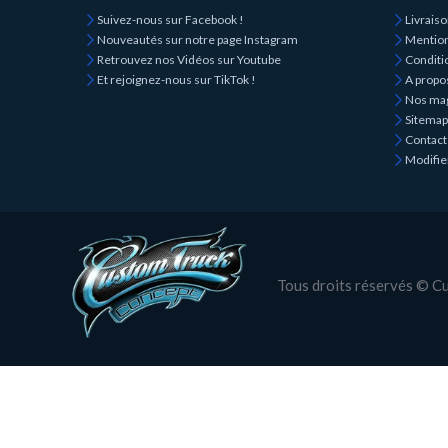
Suivez-nous sur Facebook !
Livrais
Nouveautés sur notre page Instagram
Mention
Retrouvez nos Vidéos sur Youtube
Conditio
Et rejoignez-nous sur TikTok !
A propo
Nos ma
Sitemap
Contact
Modifie
Tous droits réservés © 