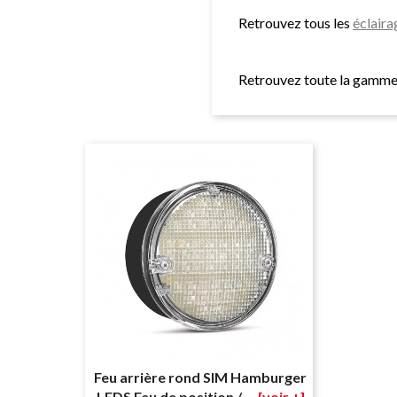
Retrouvez tous les
éclair
Retrouvez toute la gamm
Feu arrière rond SIM Hamburger
LEDS Feu de position /...
[voir +]