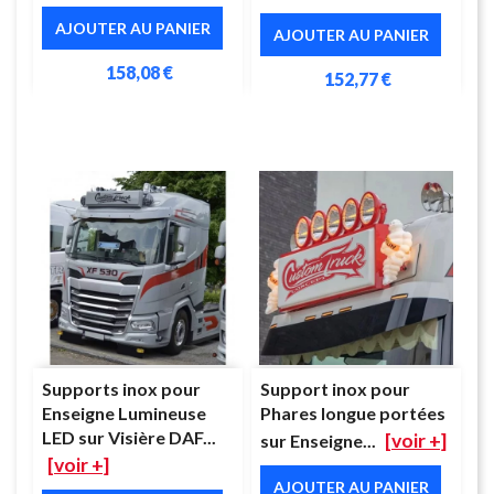
AJOUTER AU PANIER
AJOUTER AU PANIER
158,08 €
152,77 €
Supports inox pour
Support inox pour
Enseigne Lumineuse
Phares longue portées
LED sur Visière DAF...
[voir +]
sur Enseigne...
[voir +]
AJOUTER AU PANIER