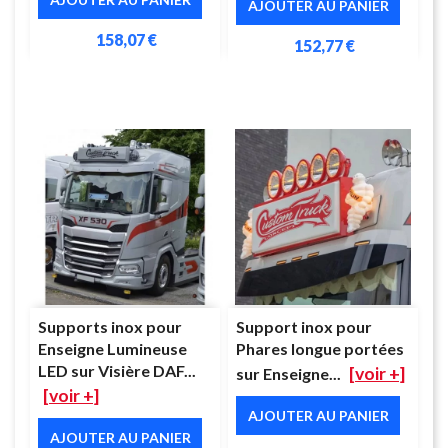
AJOUTER AU PANIER
158,07 €
152,77 €
Supports inox pour
Support inox pour
Enseigne Lumineuse
Phares longue portées
LED sur Visière DAF...
[voir +]
sur Enseigne...
[voir +]
AJOUTER AU PANIER
AJOUTER AU PANIER