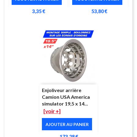
3,35 €
53,80 €
Enjoliveur arrière
Camion USA America
simulator 19,5 x 14...
[voir +]
AJOUTER AU PANIER
173,28 €