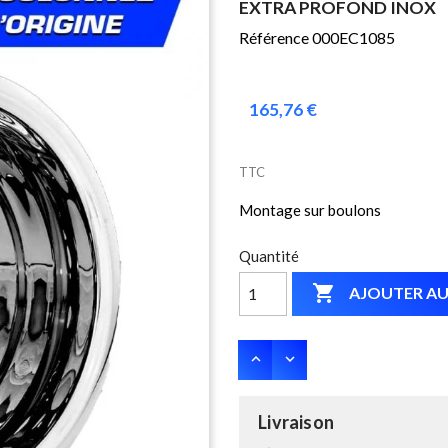
EXTRA PROFOND INOX
Référence 000EC1085
165,76 €
TTC
Montage sur boulons
Quantité

AJOUTER AU
Livraison