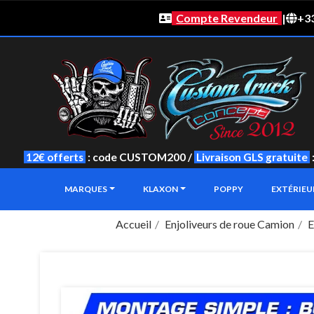
Compte Revendeur
|
+33
12€ offerts
: code CUSTOM200 /
Livraison GLS gratuite
MARQUES
KLAXON
POPPY
EXTÉRIE
Accueil
Enjoliveurs de roue Camion
E