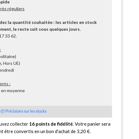
apide
ès réguliers
z la quantité souhaitée : les articles en stock
ent, le reste suit sous quelques jours.
17 33 62.
:
olitaine)
, Hors UE)
Vendredi
ents :
s en moyenne
📦 Précisions sur les stocks
uvez collecter
16
points de fidélité
. Votre panier sera
nt être convertis en un bon d'achat de
3,20 €
.