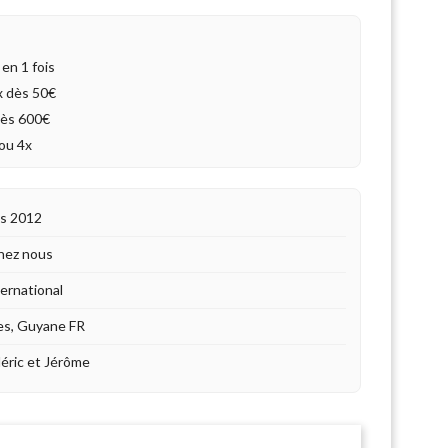
en 1 fois
4x dès 50€
dès 600€
ou 4x
is 2012
hez nous
ternational
es, Guyane FR
déric et Jérôme