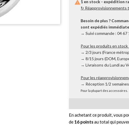

1 en stock - expédition r
↻ Réapprovisionnements tr
Besoin de plus ? Commande
sont expédiés immédiatem
→ Suivi commande : 04 67 
Pour les produits en stock 
→ 2/3 jours (France métrop
→ 8/15 jours (DOM, Europe
→ Livraisons du Lundi au 
Pour les réapprovisionnem
→ Réception 1/2 semaine
Pour la plupart des accessoires.
En achetant ce produit, vous po
de
16
points
au total qui peuve