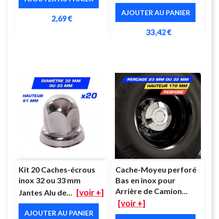
AJOUTER AU PANIER
2,69 €
33,42 €
Kit 20 Caches-écrous
Cache-Moyeu perforé
inox 32 ou 33 mm
Bas en inox pour
Arrière de Camion...
[voir +]
Jantes Alu de...
[voir +]
AJOUTER AU PANIER