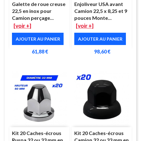
Galette de roue creuse
Enjoliveur USA avant
22,5 en inox pour
Camion 22,5 x 8,25 et 9
Camion perçage...
pouces Monte...
[voir +]
[voir +]
AJOUTER AU PANIER
AJOUTER AU PANIER
61,88 €
98,60 €
Kit 20 Caches-écrous
Kit 20 Caches-écrous
Ruspa 32 ou 33 mm en
Camion 32 ou 33 mm en