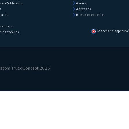
ns d'utilisation
Avoirs
s
Adresses
gasins
Bons de réduction
ez-nous
Marchand approuvé p
r les cookies
Custom Truck Concept 2025