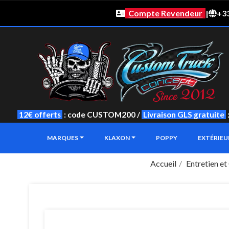
Compte Revendeur
|
+33
12€ offerts
: code CUSTOM200 /
Livraison GLS gratuite
MARQUES
KLAXON
POPPY
EXTÉRIE
Accueil
Entretien et