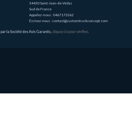
34430 Saint-Jean-de-Védas
Sud de France
Appelez-nous :
0467173362
Écrivez-nous :
contact@customtruckconcept.com
ar la Société des Avis Garantis,
cliquez ici pour vérifier
.