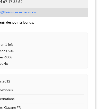
04 67 17 33 62
📦 Précisions sur les stocks
nir des points bonus.
en 1 fois
4x dès 50€
dès 600€
ou 4x
is 2012
hez nous
ternational
es, Guyane FR