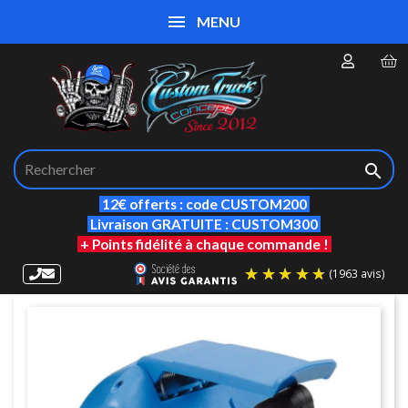
MENU

12€ offerts : code CUSTOM200
Livraison GRATUITE : CUSTOM300
+ Points fidélité à chaque commande !
(19